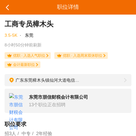
职位详情
工商专员樟木头
3.5-5K
·
东莞
8小时50分钟前刷新
优职 · 入选人气职位
优职 · 入选周末双休职位
会计最新职位
广东东莞樟木头镇仙河大道电信分局4号铺 朋信财税中心
东莞市朋信财税会计有限公司
13个职位正在招聘
职位要求
招3人
中专
2年经验