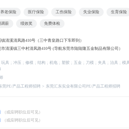
养老保险
医疗保险
工伤保险
失业保险
生育保险
期调薪
绩效奖
免费体检
镇清溪清凤路410号（三中青皇路口下车即到）
市清溪镇三中村清凤路410号 (导航东莞市陆陆隆五金制品有限公司）
玩具
;
冲压
;
修模
;
结构
;
机电
;
塑胶
;
五金
;
刀模
;
夹具
;
治具
;
模
修
师
东莞PE/产品工程师招聘
>
东莞汇东实业有限公司PE/产品工程师招聘
看
（或应聘职位后可见）
看
（或应聘职位后可见）