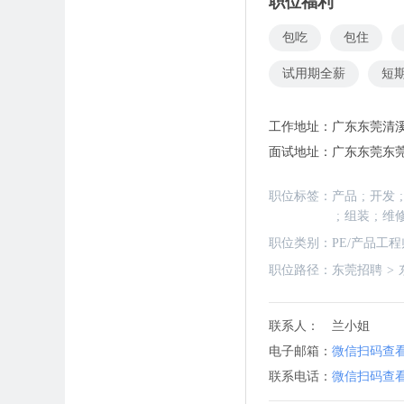
职位福利
包吃
包住
试用期全薪
短
工作地址：
广东东莞清溪
面试地址：
广东东莞东莞
职位标签：
产品
;
开发
;
;
组装
;
维
职位类别：
PE/产品工程
职位路径：
东莞招聘
>
联系人：
兰小姐
电子邮箱：
微信扫码查
联系电话：
微信扫码查