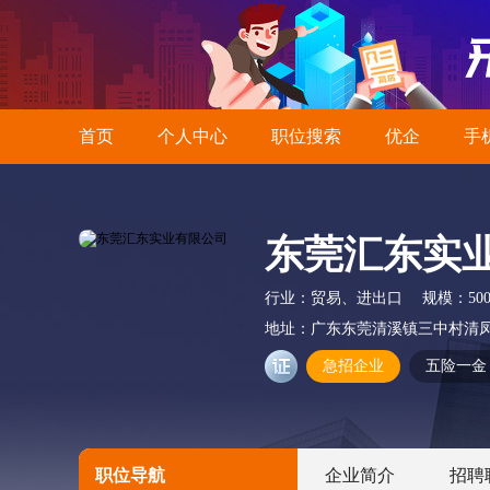
首页
个人中心
职位搜索
优企
手
东莞汇东实
行业：
贸易、进出口
规模：
50
地址：
广东东莞清溪镇三中村清凤
急招企业
五险一金
职位导航
企业简介
招聘