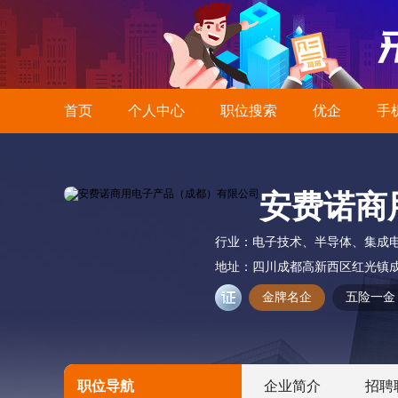
首页
个人中心
职位搜索
优企
手
安费诺商
行业：
电子技术、半导体、集成
地址：
四川成都高新西区红光镇成
金牌名企
五险一金
职位导航
企业简介
招聘