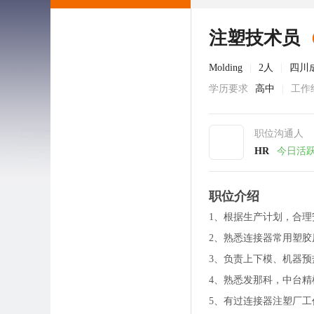
注塑技术员
Molding
|
2人
|
四川
学历要求
高中
|
工作
职位沟通人
HR
今日活
职位介绍
1、根据生产计划，合理
2、熟悉连接器常用塑
3、负责上下模、机器
4、熟悉发那科，中台
5、有过连接器注塑厂工