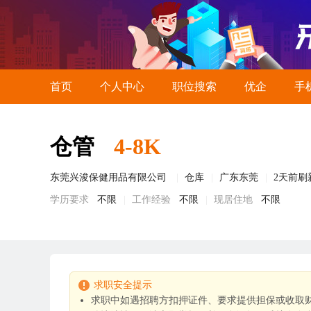
首页
个人中心
职位搜索
优企
手
仓管
4-8K
东莞兴浚保健用品有限公司
仓库
广东东莞
2天前刷
学历要求
不限
工作经验
不限
现居住地
不限
求职安全提示
求职中如遇招聘方扣押证件、要求提供担保或收取