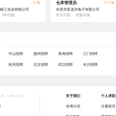
仓库管理员
5-7K
5.7-7K
精工实业有限公司
东莞市富连兴电子有限公司
3年经验
学历不限
|
经验不限
荐
中山招聘
惠州招聘
珠海招聘
江门招聘
杭州招聘
北京招聘
武汉招聘
长沙招聘
关于我们
个人求职
0、14:00~17:30）
2
卓博介绍
注册简历