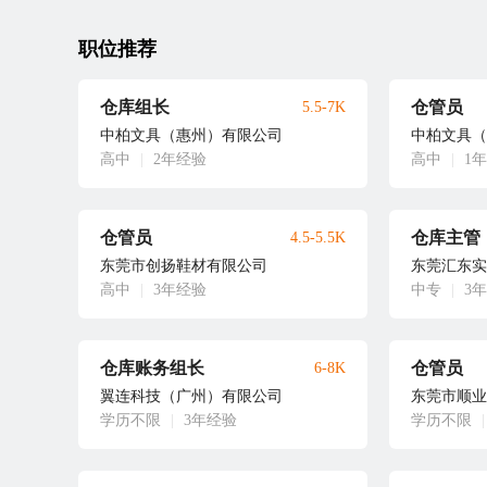
职位推荐
仓库组长
仓管员
5.5-7K
中柏文具（惠州）有限公司
中柏文具（
高中
|
2年经验
高中
|
1
仓管员
仓库主管
4.5-5.5K
东莞市创扬鞋材有限公司
东莞汇东实
高中
|
3年经验
中专
|
3
仓库账务组长
仓管员
6-8K
翼连科技（广州）有限公司
东莞市顺业
学历不限
|
3年经验
学历不限
|