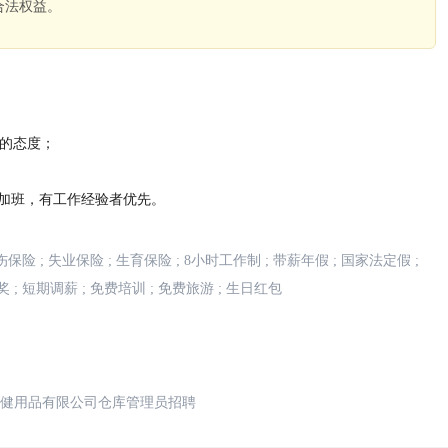
合法权益。
。
任的态度；
性加班，有工作经验者优先。
伤保险
;
失业保险
;
生育保险
;
8小时工作制
;
带薪年假
;
国家法定假
;
奖
;
短期调薪
;
免费培训
;
免费旅游
;
生日红包
健用品有限公司仓库管理员招聘