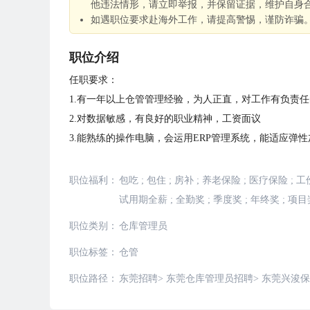
他违法情形，请立即举报，并保留证据，维护自身
如遇职位要求赴海外工作，请提高警惕，谨防诈骗
职位介绍
任职要求：
1.有一年以上仓管管理经验，为人正直，对工作有负责
2.对数据敏感，有良好的职业精神，工资面议
3.能熟练的操作电脑，会运用ERP管理系统，能适应弹
职位福利：
包吃
;
包住
;
房补
;
养老保险
;
医疗保险
;
工
试用期全薪
;
全勤奖
;
季度奖
;
年终奖
;
项目
职位类别：
仓库管理员
职位标签：
仓管
职位路径：
东莞招聘
>
东莞仓库管理员招聘
>
东莞兴浚保