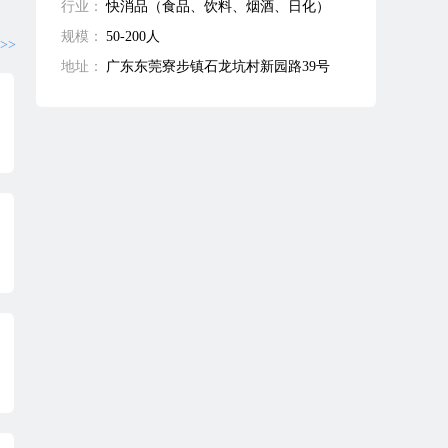
行业：
快消品（食品、饮料、烟酒、日化）
规模：
50-200人
>>
地址：
广东东莞寮步镇石龙坑村新园路39号