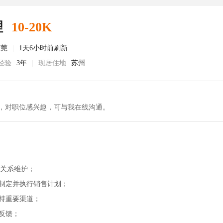
理
10-20K
东莞
|
1天6小时前刷新
经验
3年
|
现居住地
苏州
，对职位感兴趣，可与我在线沟通。
户关系维护；
，制定并执行销售计划；
持重要渠道；
反馈；