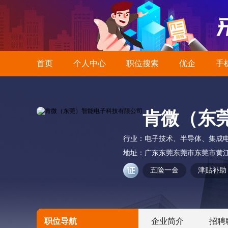
首页
个人中心
职位搜索
优企
手
肯微（东
行业：
电子技术、半导体、集成
地址：
广东东莞东莞市东莞市黄江
五险一金
津贴补助
职位导航
企业简介
招聘