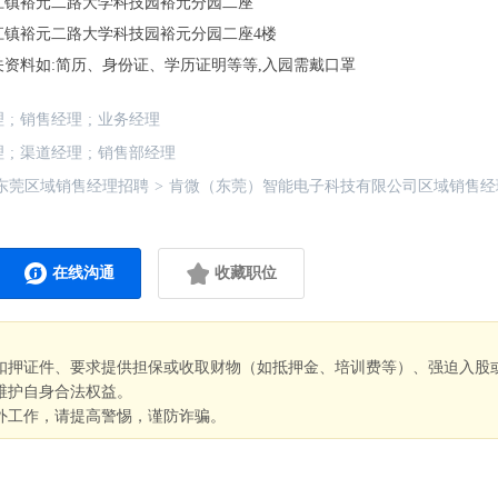
江镇裕元二路大学科技园裕元分园二座
江镇裕元二路大学科技园裕元分园二座4楼
资料如:简历、身份证、学历证明等等,入园需戴口罩
理
;
销售经理
;
业务经理
理
;
渠道经理
;
销售部经理
东莞区域销售经理招聘
>
肯微（东莞）智能电子科技有限公司区域销售经
在线沟通
收藏职位
扣押证件、要求提供担保或收取财物（如抵押金、培训费等）、强迫入股
维护自身合法权益。
外工作，请提高警惕，谨防诈骗。