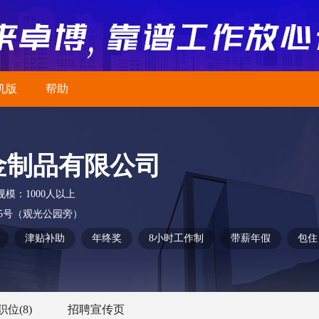
机版
帮助
金制品有限公司
规模：
1000人以上
5号（观光公园旁）
津贴补助
年终奖
8小时工作制
带薪年假
包住
职位
(8)
招聘宣传页