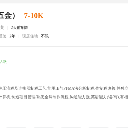
五金）
7-10K
东莞
|
2天前刷新
经验
2年
|
现居住地
不限
活跃
冲压流程及连接器制程工艺,能用IE与PFMA法分析制程,作制程改善,并
计算机,制造项目管理/熟悉金属制作流程,沟通能力强,英语能力(读/写),