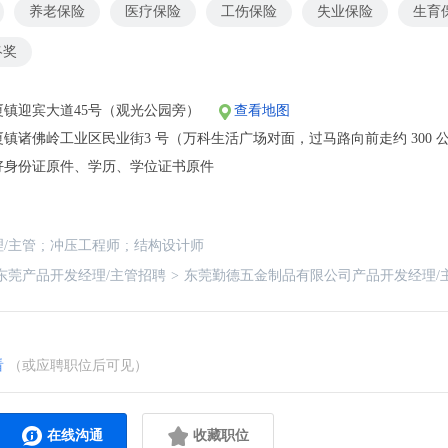
养老保险
医疗保险
工伤保险
失业保险
生育
终奖
厦镇迎宾大道45号（观光公园旁）
查看地图
镇诸佛岭工业区民业街3 号（万科生活广场对面，过马路向前走约 300 
好身份证原件、学历、学位证书原件
/主管
;
冲压工程师
;
结构设计师
东莞产品开发经理/主管招聘
>
东莞勤德五金制品有限公司产品开发经理/
看
（或应聘职位后可见）
在线沟通
收藏职位