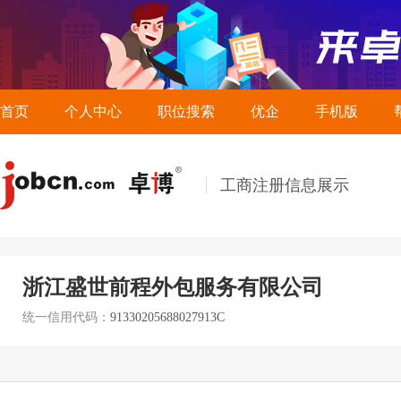
首页
个人中心
职位搜索
优企
手机版
工商注册信息展示
浙江盛世前程外包服务有限公司
统一信用代码：
91330205688027913C