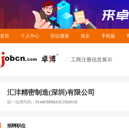
首页
个人中心
职位搜索
优企
手机版
工商注册信息展示
汇沣精密制造(深圳)有限公司
统一信用代码：
91440300MA5GTK601H
招聘职位