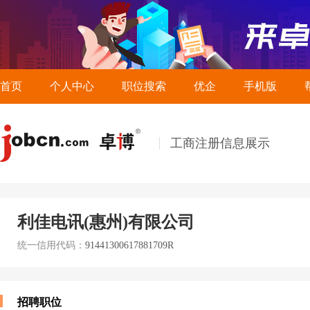
首页
个人中心
职位搜索
优企
手机版
工商注册信息展示
利佳电讯(惠州)有限公司
统一信用代码：
91441300617881709R
招聘职位