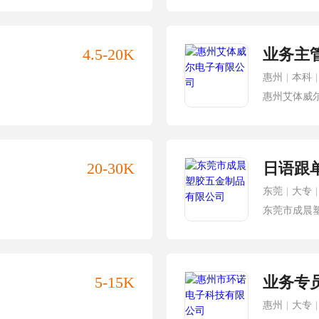
4.5-20K
业务主
惠州
|
本科
|
惠州艾体威
20-30K
日语跟
东莞
|
大专
|
东莞市成晨
5-15K
业务专
惠州
|
大专
|