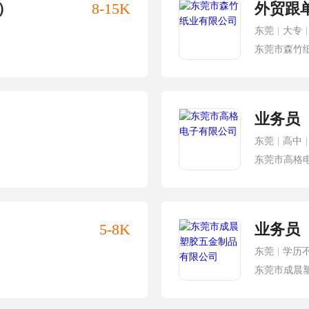
）
8-15K
外贸跟
东莞
|
大专
|
东莞市森竹
业务员
东莞
|
高中
|
东莞市高格
5-8K
业务员
东莞
|
学历
东莞市成晨