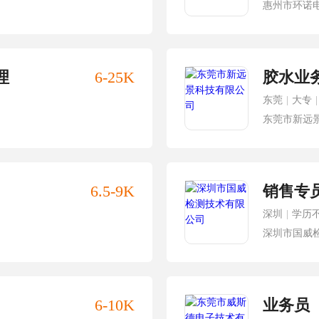
惠州市环诺
理
6-25K
胶水业
东莞
|
大专
|
东莞市新远
6.5-9K
销售专
深圳
|
学历
深圳市国威
6-10K
业务员