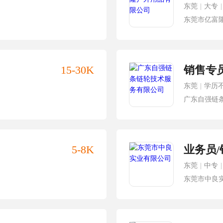
东莞
|
大专
|
东莞市亿富
15-30K
销售专
东莞
|
学历
广东自强链
5-8K
业务员
东莞
|
中专
|
东莞市中良