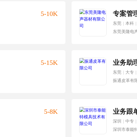
5-10K
专案管
东莞
|
本科
|
东莞美隆电
5-15K
业务助
东莞
|
大专
|
振通皮革有
5-8K
业务跟
深圳
|
中专
|
深圳市泰能