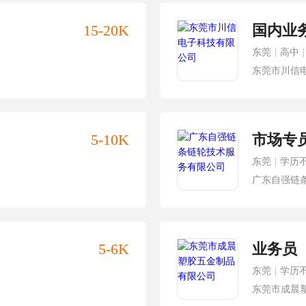
15-20K
国内业
东莞
|
高中
|
东莞市川信
5-10K
市场专
东莞
|
学历
广东自强链
5-6K
业务员
东莞
|
学历
东莞市成晨