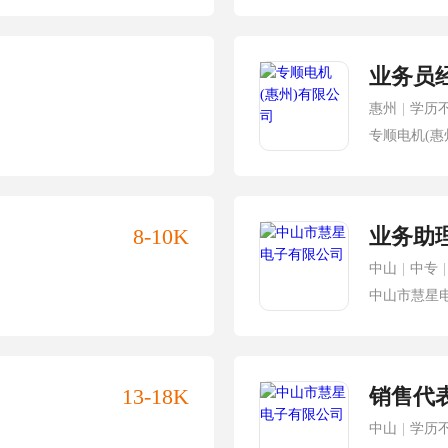
业务员
惠州
|
学历
专顺电机(惠
8-10K
业务助
中山
|
中专
|
中山市慧星
13-18K
销售代
中山
|
学历