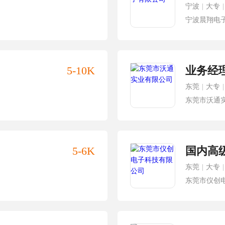
宁波
|
大专
|
宁波晨翔电
5-10K
业务经
东莞
|
大专
|
东莞市沃通
5-6K
国内高
东莞
|
大专
|
东莞市仪创