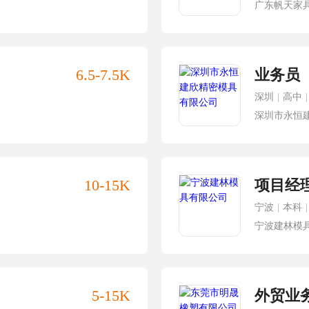
广东帆天家
6.5-7.5K
业务员
深圳
|
高中
|
深圳市永恒
10-15K
项目经
宁波
|
本科
|
宁波建林模
5-15K
外贸业