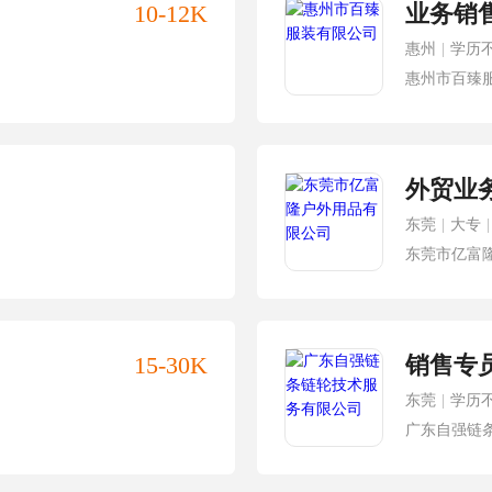
10-12K
业务销
惠州
|
学历
惠州市百臻
外贸业
东莞
|
大专
|
东莞市亿富
15-30K
销售专
东莞
|
学历
广东自强链