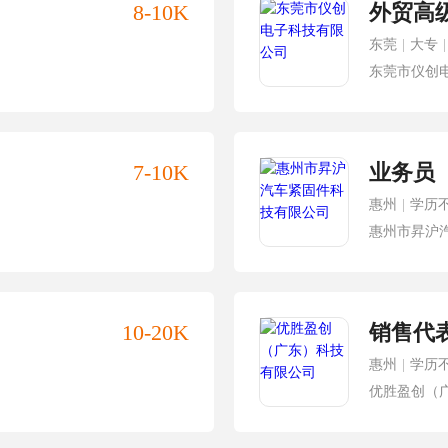
8-10K
外贸高
东莞
|
大专
|
东莞市仪创
7-10K
业务员
惠州
|
学历
惠州市昇沪
10-20K
销售代
惠州
|
学历
优胜盈创（