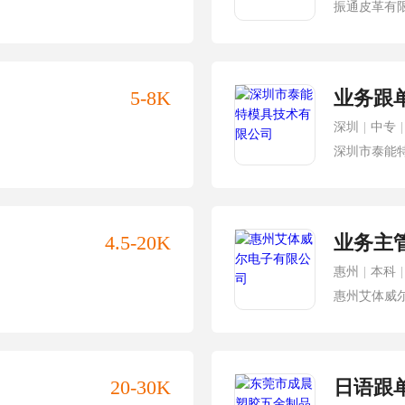
振通皮革有
5-8K
业务跟
深圳
|
中专
|
深圳市泰能
4.5-20K
业务主
惠州
|
本科
|
惠州艾体威
20-30K
日语跟