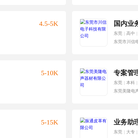
4.5-5K
国内业
东莞
|
高中
|
东莞市川信
5-10K
专案管
东莞
|
本科
|
东莞美隆电
5-15K
业务助
东莞
|
大专
|