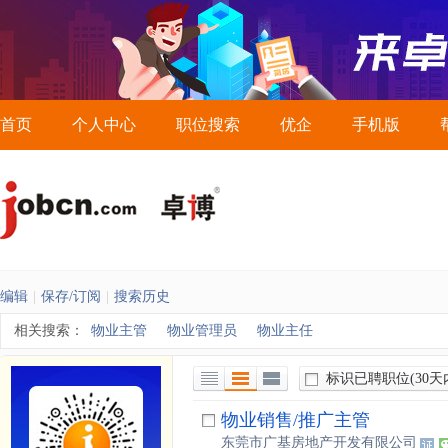
首页
个人中心
职位搜索
优企
手机版
编辑
|
保存/订阅
|
搜索历史
相关搜索：
物业主管
物业管理员
物业主任
标识已聘职位
(30天
列表视图
详细视图
全部展开视图
物业销售/推广主管
东莞市广基房地产开发有限公司