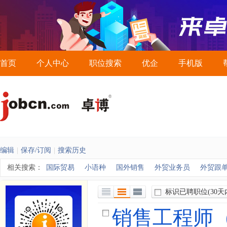
首页
个人中心
职位搜索
优企
手机版
编辑
|
保存/订阅
|
搜索历史
相关搜索：
国际贸易
小语种
国外销售
外贸业务员
外贸跟
标识已聘职位
(30天
列表视图
详细视图
全部展开视图
销售工程师