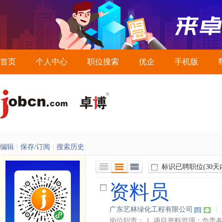
首页
个人中心
职位搜索
优企
手机版
编辑
|
保存/订阅
|
搜索历史
标识已聘职位
(30天
列表视图
详细视图
全部展开视图
资料员
广东艺林绿化工程有限公司
|
岗位职责： 1. 项目资料管理：负