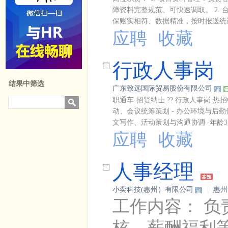
障资料完整规范、可快速调取。 2.
保账实相符、数据精准，按时报送统计
应聘
收藏
行政人事岗
结果中筛选
广东致远国际贸易股份有限公司
职通车·招贤纳士 ?? 行政人事岗 热
动、会议统筹策划 - 办公环境与后勤保
文写作、活动策划与沟通协调 -年龄3..
应聘
收藏
人事经理
小奕科技(惠州）有限公司
|
惠州
工作内容： 
核、薪酬福利等