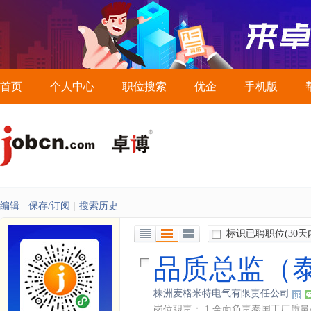
首页
个人中心
职位搜索
优企
手机版
编辑
|
保存/订阅
|
搜索历史
标识已聘职位
(30天
列表视图
详细视图
全部展开视图
品质总监（
株洲麦格米特电气有限责任公司
岗位职责： 1.全面负责泰国工厂质量