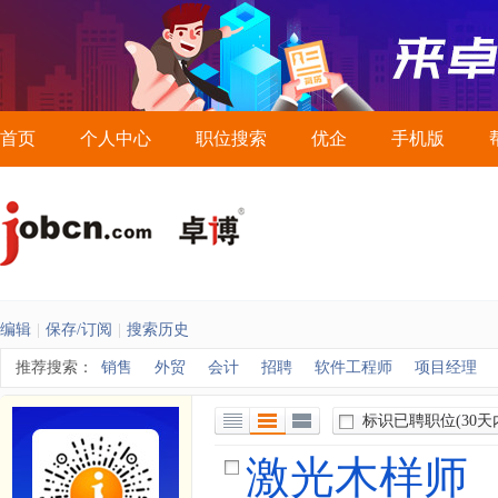
首页
个人中心
职位搜索
优企
手机版
编辑
|
保存/订阅
|
搜索历史
推荐搜索：
销售
外贸
会计
招聘
软件工程师
项目经理
标识已聘职位
(30天
列表视图
详细视图
全部展开视图
激光木样师