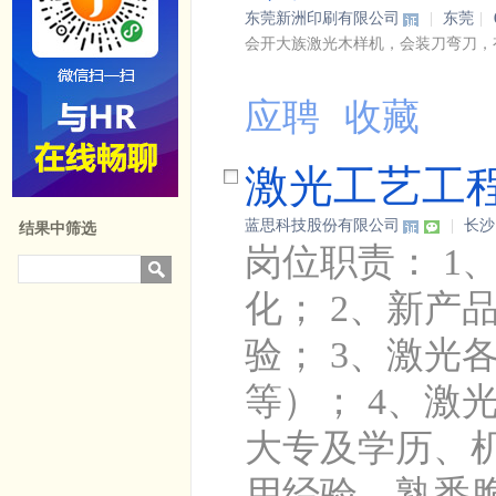
东莞新洲印刷有限公司
|
东莞
|
会开大族激光木样机，会装刀弯刀，
应聘
收藏
激光工艺工
蓝思科技股份有限公司
|
长沙
结果中筛选
岗位职责： 
化； 2、新
验； 3、激光
等）； 4、激
大专及学历、机
用经验，熟悉脆性