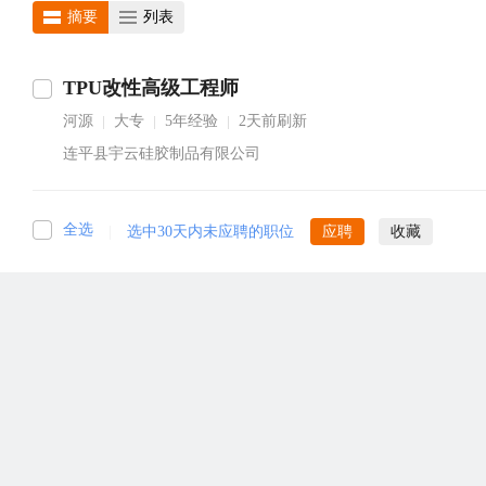
摘要
列表
TPU改性高级工程师
河源
大专
5年经验
2天前刷新
|
|
|
连平县宇云硅胶制品有限公司
全选
|
选中30天内未应聘的职位
应聘
收藏