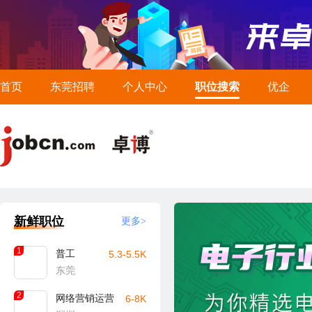
首页
东莞招聘
个人中心
职位搜索
优企
新鲜职位
更多>
1
普工
5.3-5.5K
东莞
2
网络营销运营
6-8K