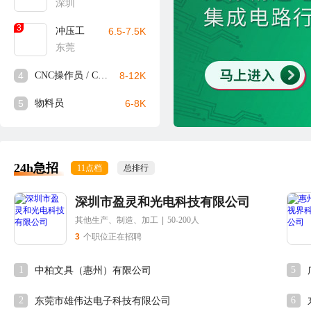
深圳
3
冲压工
6.5-7.5K
东莞
4
CNC操作员 / CNC师傅
8-12K
5
物料员
6-8K
24h急招
11点档
总排行
深圳市盈灵和光电科技有限公司
其他生产、制造、加工
|
50-200人
3
个职位正在招聘
1
5
中柏文具（惠州）有限公司
2
6
东莞市雄伟达电子科技有限公司