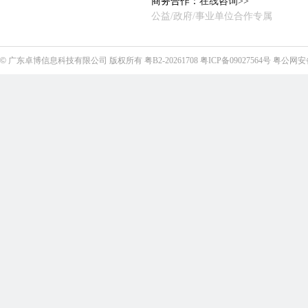
商务合作：
在线咨询>>
公益/政府/事业单位合作专属
©
广东卓博信息科技有限公司
版权所有
粤B2-20261708
粤ICP备09027564号
粤公网安备4