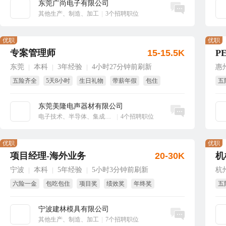
东莞广尚电子有限公司
立即沟通
其他生产、制造、加工
|
3个招聘职位
优职
优职
专案管理师
15-15.5K
P
东莞
本科
3年经验
4小时27分钟前刷新
惠
|
|
|
五险齐全
5天8小时
生日礼物
带薪年假
包住
五
节
东莞美隆电声器材有限公司
立即沟通
电子技术、半导体、集成电路
|
4个招聘职位
优职
优职
项目经理-海外业务
20-30K
机
宁波
本科
5年经验
5小时3分钟前刷新
杭
|
|
|
六险一金
包吃包住
项目奖
绩效奖
年终奖
五
节日福利
节
宁波建林模具有限公司
立即沟通
其他生产、制造、加工
|
7个招聘职位