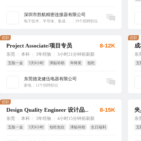
享
深圳市胜航精密连接器有限公司
立即沟通
电子技术、半导体、集成电路
|
19个招聘职位
优职
优职
Project Associate/项目专员
8-12K
成
东莞
本科
3年经验
3小时21分钟前刷新
东
|
|
|
五险一金
5天8小时
津贴补助
年终奖
包吃
五
国家法定假
试
东莞德龙健伍电器有限公司
立即沟通
家电
|
12个招聘职位
优职
8-15K
夹
Design Quality Engineer 设计品质工程师
东莞
本科
3年经验
4小时15分钟前刷新
东
|
|
|
五险一金
5天8小时
包吃包住
津贴补助
生日福利
五
年终奖
年