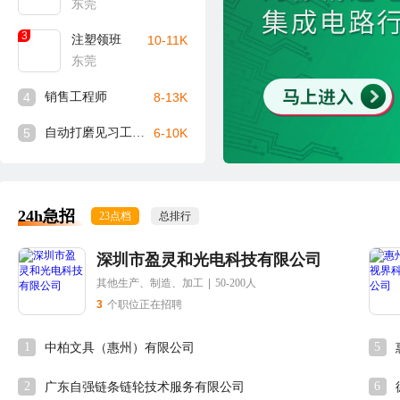
东莞
3
注塑领班
10-11K
东莞
4
销售工程师
8-13K
5
自动打磨见习工程师
6-10K
24h急招
23点档
总排行
深圳市盈灵和光电科技有限公司
其他生产、制造、加工
|
50-200人
3
个职位正在招聘
1
5
中柏文具（惠州）有限公司
2
6
广东自强链条链轮技术服务有限公司