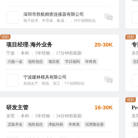
大
深圳市胜航精密连接器有限公司
立即沟通
电子技术、半导体、集成电路
|
19个招聘职位
优职
优职
项目经理-海外业务
20-30K
专
宁波
本科
5年经验
17分钟前刷新
东
|
|
|
六险一金
包吃包住
项目奖
节日福利
年终奖
五
绩效奖
宁波建林模具有限公司
立即沟通
其他生产、制造、加工
|
7个招聘职位
优职
研发主管
16-30K
Pr
东莞
本科
5年经验
34分钟前刷新
东
|
|
|
五险齐全
包吃包住
津贴补助
年终奖
试用期全薪
五
生日福利
国