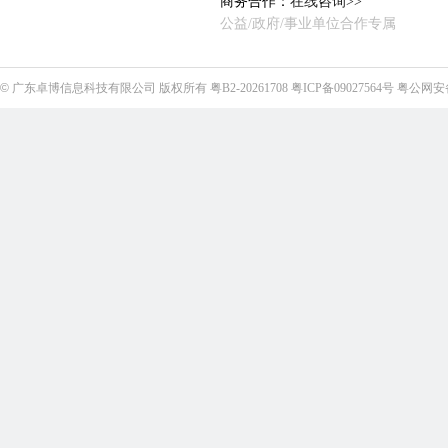
商务合作：
在线咨询>>
公益/政府/事业单位合作专属
©
广东卓博信息科技有限公司
版权所有
粤B2-20261708
粤ICP备09027564号
粤公网安备4