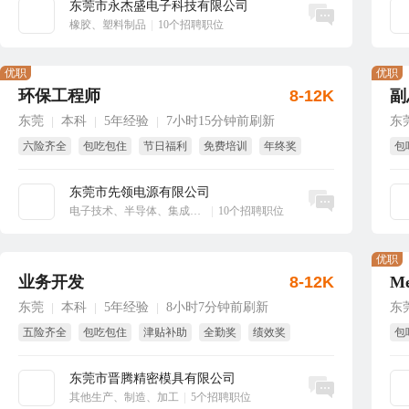
东莞市永杰盛电子科技有限公司
立即沟通
橡胶、塑料制品
|
10个招聘职位
优职
优职
环保工程师
8-12K
副
东莞
本科
5年经验
7小时15分钟前刷新
东
|
|
|
六险齐全
包吃包住
节日福利
免费培训
年终奖
包
绩效奖
年
东莞市先领电源有限公司
立即沟通
电子技术、半导体、集成电路
|
10个招聘职位
优职
业务开发
8-12K
东莞
本科
5年经验
8小时7分钟前刷新
东
|
|
|
五险齐全
包吃包住
津贴补助
全勤奖
绩效奖
包
免费培训
双
东莞市晋腾精密模具有限公司
立即沟通
其他生产、制造、加工
|
5个招聘职位