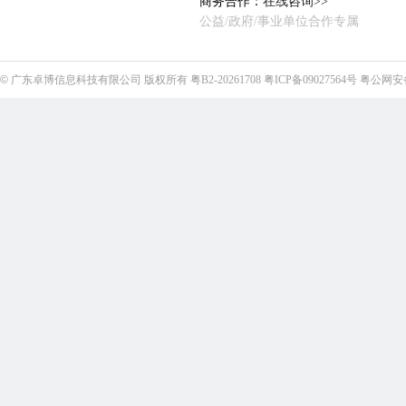
商务合作：
在线咨询>>
公益/政府/事业单位合作专属
©
广东卓博信息科技有限公司
版权所有
粤B2-20261708
粤ICP备09027564号
粤公网安备4