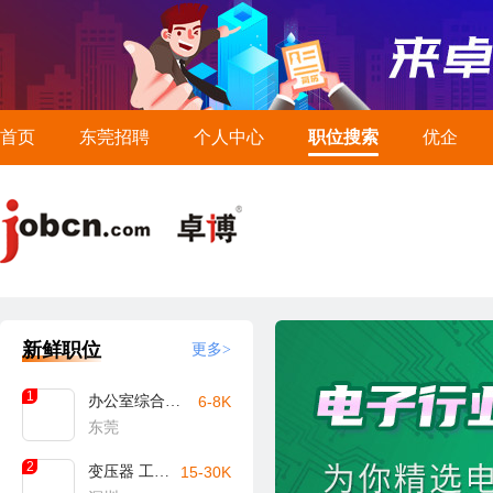
首页
东莞招聘
个人中心
职位搜索
优企
新鲜职位
更多>
1
办公室综合文员
6-8K
东莞
2
变压器 工艺工程师
15-30K