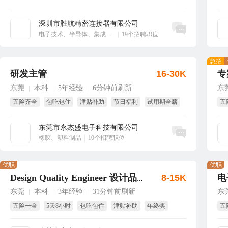
深圳市胜航精密连接器有限公司
立即沟通
电子技术、半导体、集成电路
|
19个招聘职位
急招
研发主管
16-30K
专
东莞
本科
5年经验
6分钟前刷新
东
|
|
|
五险齐全
包吃包住
津贴补助
节日福利
试用期全薪
五
年终奖
东莞市永杰盛电子科技有限公司
立即沟通
橡胶、塑料制品
|
10个招聘职位
优职
优职
8-15K
电
Design Quality Engineer 设计品质工程师
东莞
本科
3年经验
31分钟前刷新
东
|
|
|
五险一金
5天8小时
包吃包住
津贴补助
年终奖
五
生日福利
工