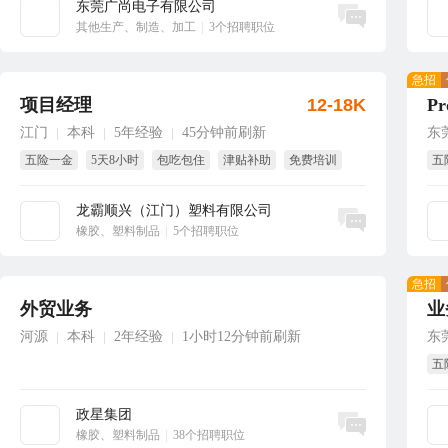
东莞广尚电子有限公司
立即沟通
其他生产、制造、加工
|
3个招聘职位
急招
项目经理
12-18K
Pr
江门
本科
5年经验
45分钟前刷新
东
|
|
|
五险一金
5天8小时
包吃包住
津贴补助
免费培训
五
免费体检
国
龙霸顺兴（江门）塑料有限公司
立即沟通
橡胶、塑料制品
|
5个招聘职位
急招
外贸业务
业
河源
本科
2年经验
1小时12分钟前刷新
东
|
|
|
五
节
政星集团
立即沟通
橡胶、塑料制品
|
38个招聘职位