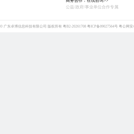
商务合作：
在线咨询>>
公益/政府/事业单位合作专属
©
广东卓博信息科技有限公司
版权所有
粤B2-20261708
粤ICP备09027564号
粤公网安备4