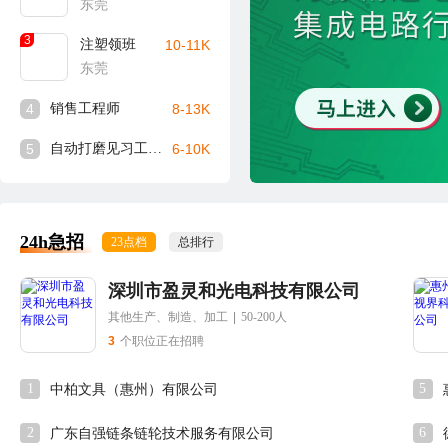
东莞
3
注塑领班
10-11K
东莞
4
销售工程师
8-13K
5
自动打磨见习工程师
6-10K
24h急招
23点档
总排行
深圳市盈灵和光电科技有限公司
其他生产、制造、加工
|
50-200人
3
个职位正在招聘
1
5
中柏文具（惠州）有限公司
2
6
广东自强链条链轮技术服务有限公司