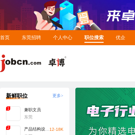
首页
东莞招聘
个人中心
职位搜索
优企
新鲜职位
更多>
1
兼职文员
东莞
2
产品结构设计工程师
12-18K