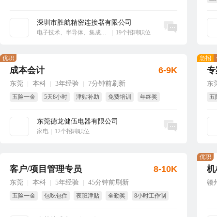
享
深圳市胜航精密连接器有限公司
立即沟通
电子技术、半导体、集成电路
|
19个招聘职位
优职
急招
成本会计
6-9K
专
东莞
本科
3年经验
7分钟前刷新
东
|
|
|
五险一金
5天8小时
津贴补助
免费培训
年终奖
五
试用期全薪
东莞德龙健伍电器有限公司
立即沟通
家电
|
12个招聘职位
优职
客户/项目管理专员
8-10K
机
东莞
本科
5年经验
45分钟前刷新
赣
|
|
|
五险一金
包吃包住
夜班津贴
全勤奖
8小时工作制
国家法定假