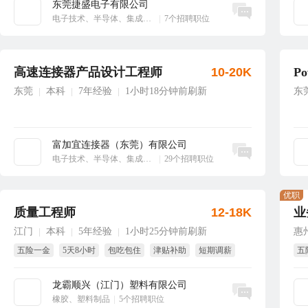
东莞捷盛电子有限公司
立即沟通
电子技术、半导体、集成电路
|
7个招聘职位
高速连接器产品设计工程师
10-20K
P
东莞
本科
7年经验
1小时18分钟前刷新
东
|
|
|
富加宜连接器（东莞）有限公司
立即沟通
电子技术、半导体、集成电路
|
29个招聘职位
优职
质量工程师
12-18K
业
江门
本科
5年经验
1小时25分钟前刷新
惠
|
|
|
五险一金
5天8小时
包吃包住
津贴补助
短期调薪
五
免费体检
年
龙霸顺兴（江门）塑料有限公司
立即沟通
橡胶、塑料制品
|
5个招聘职位