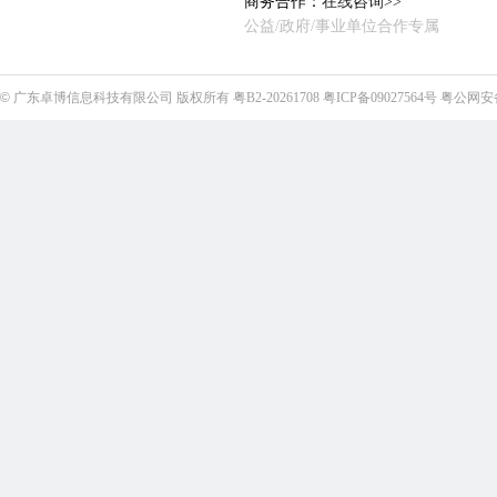
商务合作：
在线咨询>>
公益/政府/事业单位合作专属
©
广东卓博信息科技有限公司
版权所有
粤B2-20261708
粤ICP备09027564号
粤公网安备4