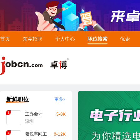
首页
东莞招聘
个人中心
职位搜索
优企
新鲜职位
更多>
1
主办会计
5-8K
深圳
2
箱包车间主任/主管（贺州）
8-12K