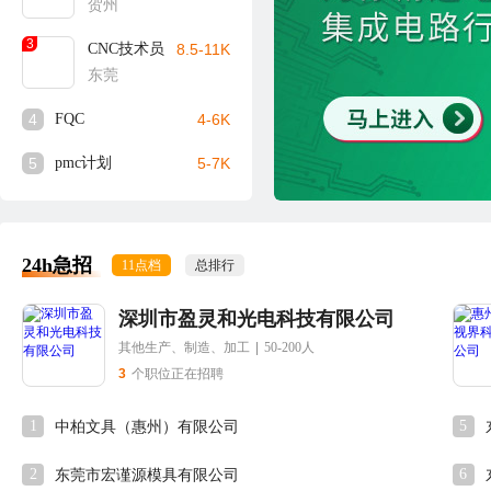
贺州
3
CNC技术员
8.5-11K
东莞
4
FQC
4-6K
5
pmc计划
5-7K
24h急招
11点档
总排行
深圳市盈灵和光电科技有限公司
其他生产、制造、加工
|
50-200人
3
个职位正在招聘
1
5
中柏文具（惠州）有限公司
2
6
东莞市宏谨源模具有限公司