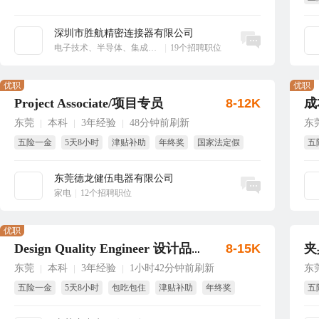
大
深圳市胜航精密连接器有限公司
立即沟通
电子技术、半导体、集成电路
|
19个招聘职位
优职
优职
Project Associate/项目专员
8-12K
成
东莞
本科
3年经验
48分钟前刷新
东
|
|
|
五险一金
5天8小时
津贴补助
年终奖
国家法定假
五
带薪年假
试
东莞德龙健伍电器有限公司
立即沟通
家电
|
12个招聘职位
优职
8-15K
夹
Design Quality Engineer 设计品质工程师
东莞
本科
3年经验
1小时42分钟前刷新
东
|
|
|
五险一金
5天8小时
包吃包住
津贴补助
年终奖
五
生日福利
解