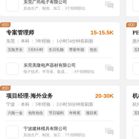
东莞广尚电子有限公司
立即沟通
其他生产、制造、加工
|
3个招聘职位
优职
优职
专案管理师
15-15.5K
P
东莞
本科
3年经验
1小时54分钟前刷新
惠
|
|
|
五险齐全
5天8小时
生日礼物
带薪年假
包住
五
免
东莞美隆电声器材有限公司
立即沟通
电子技术、半导体、集成电路
|
4个招聘职位
优职
项目经理-海外业务
20-30K
机
宁波
本科
5年经验
2小时30分钟前刷新
杭
|
|
|
六险一金
包吃包住
节日福利
年终奖
项目奖
五
绩效奖
年
宁波建林模具有限公司
立即沟通
其他生产、制造、加工
|
7个招聘职位