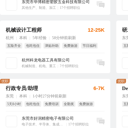
东莞市华博精密塑胶五金科技有限公司
立即沟通
其他生产、制造、加工
|
17个招聘职位
机械设计工程师
12-25K
研
杭州
本科
5年经验
58分钟前刷新
东
|
|
|
五险齐全
包吃包住
津贴补助
免费旅游
节日福利
五
年终奖
免
杭州科龙电器工具有限公司
立即沟通
机械制造、机电、重工
|
7个招聘职位
优职
优职
行政专员/助理
6-7K
东莞
本科
1小时27分钟前刷新
东
|
|
5天8小时
包吃包住
免费培训
全勤奖
免费旅游
五
国家法定假
生
东莞市好润精密电子有限公司
立即沟通
电子技术、半导体、集成电路
|
17个招聘职位