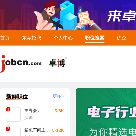
首页
东莞招聘
个人中心
职位搜索
优企
新鲜职位
更多>
1
主办会计
5-8K
深圳
2
箱包车间主任/主管（贺州）
8-12K