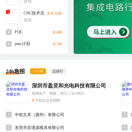
贺州
3
CNC技术员
8.5-11K
东莞
4
FQC
4-6K
5
pmc计划
5-7K
24h急招
11点档
总排行
深圳市盈灵和光电科技有限公司
其他生产、制造、加工
|
50-200人
3
个职位正在招聘
1
5
中柏文具（惠州）有限公司
2
6
东莞市宏谨源模具有限公司