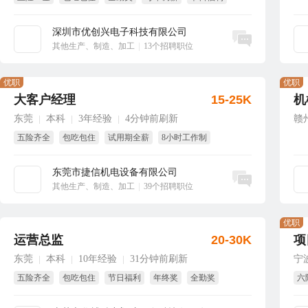
国家法定假
深圳市优创兴电子科技有限公司
立即沟通
其他生产、制造、加工
|
13个招聘职位
优职
优职
大客户经理
15-25K
机
东莞
本科
3年经验
4分钟前刷新
赣
|
|
|
五险齐全
包吃包住
试用期全薪
8小时工作制
东莞市捷信机电设备有限公司
立即沟通
其他生产、制造、加工
|
39个招聘职位
优职
运营总监
20-30K
项
东莞
本科
10年经验
31分钟前刷新
宁
|
|
|
五险齐全
包吃包住
节日福利
年终奖
全勤奖
六
免费旅游
节