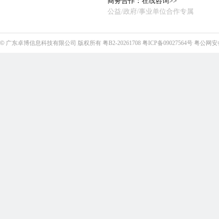
商务合作：
在线咨询>>
公益/政府/事业单位合作专属
©
广东卓博信息科技有限公司
版权所有
粤B2-20261708
粤ICP备09027564号
粤公网安备4