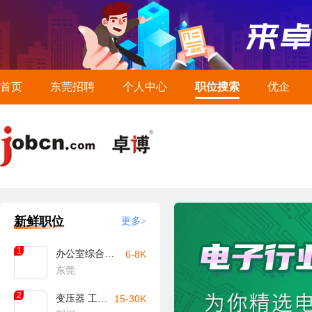
首页
东莞招聘
个人中心
职位搜索
优企
新鲜职位
更多>
1
办公室综合文员
6-8K
东莞
2
变压器 工艺工程师
15-30K