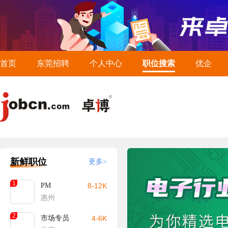
首页
东莞招聘
个人中心
职位搜索
优企
新鲜职位
更多>
1
PM
8-12K
惠州
2
市场专员
4-6K