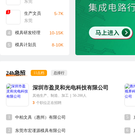
东莞
3
生产文员
5-7K
东莞
4
模具研发经理
10-15K
5
模具计划员
8-10K
24h急招
11点档
总排行
深圳市盈灵和光电科技有限公司
其他生产、制造、加工
|
50-200人
3
个职位正在招聘
1
5
中柏文具（惠州）有限公司
2
6
东莞市宏谨源模具有限公司