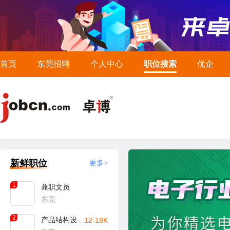
首页
东莞招聘
个人中心
职位搜索
优企
新鲜职位
更多>
1
兼职文员
东莞
2
产品结构设计工程师
12-18K