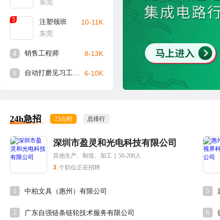
东莞
3
注塑领班
10-11K
东莞
4
销售工程师
8-13K
5
自动打磨见习工程师
6-10K
24h急招
23点档
总排行
深圳市盈灵和光电科技有限公司
其他生产、制造、加工
|
50-200人
3
个职位正在招聘
1
5
中柏文具（惠州）有限公司
2
6
广东自强链条链轮技术服务有限公司