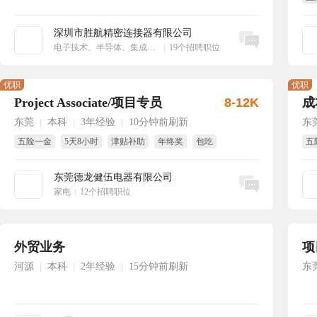
国
深圳市胜航精密连接器有限公司
立即沟通
电子技术、半导体、集成电路
|
19个招聘职位
优职
优职
Project Associate/项目专员
8-12K
成
东莞
本科
3年经验
10分钟前刷新
东
|
|
|
五险一金
5天8小时
津贴补助
年终奖
包吃
五
国家法定假
试
东莞德龙健伍电器有限公司
立即沟通
家电
|
12个招聘职位
外贸业务
项
河源
本科
2年经验
15分钟前刷新
东
|
|
|