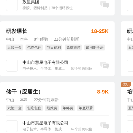
政星集团
立即沟通
橡胶、塑料制品
|
38个招聘职位
研发课长
18-25K
研
中山
本科
8年经验
22分钟前刷新
中
|
|
|
五险一金
包吃包住
节日福利
免费旅游
试用期全薪
五
年终奖
试
中山市慧星电子有限公司
立即沟通
电子技术、半导体、集成电路
|
67个招聘职位
优职
储干（应届生）
8-9K
培
中山
本科
22分钟前刷新
中
|
|
六险一金
包吃包住
绩效奖
年终奖
年底双薪
五
英文补贴
全
中山市慧星电子有限公司
立即沟通
电子技术、半导体、集成电路
|
67个招聘职位