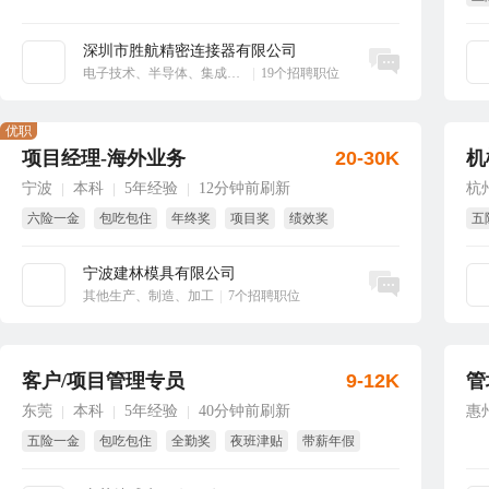
享
深圳市胜航精密连接器有限公司
立即沟通
电子技术、半导体、集成电路
|
19个招聘职位
优职
项目经理-海外业务
20-30K
机
宁波
本科
5年经验
12分钟前刷新
杭
|
|
|
六险一金
包吃包住
年终奖
项目奖
绩效奖
五
节日福利
年
宁波建林模具有限公司
立即沟通
其他生产、制造、加工
|
7个招聘职位
客户/项目管理专员
9-12K
管
东莞
本科
5年经验
40分钟前刷新
惠
|
|
|
五险一金
包吃包住
全勤奖
夜班津贴
带薪年假
国家法定假