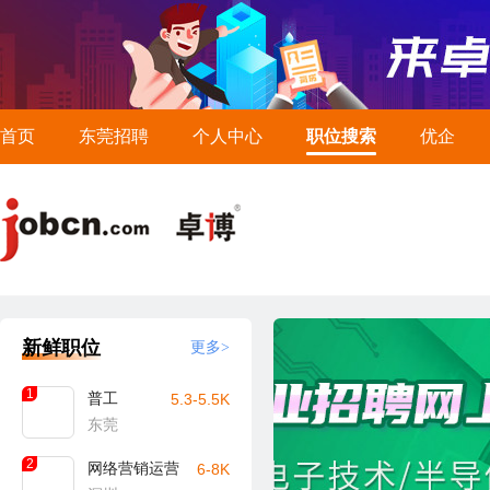
首页
东莞招聘
个人中心
职位搜索
优企
新鲜职位
更多>
1
普工
5.3-5.5K
东莞
2
网络营销运营
6-8K