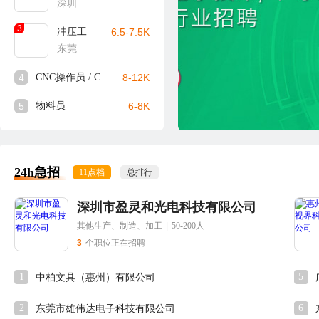
深圳
3
冲压工
6.5-7.5K
东莞
4
CNC操作员 / CNC师傅
8-12K
5
物料员
6-8K
24h急招
11点档
总排行
深圳市盈灵和光电科技有限公司
其他生产、制造、加工
|
50-200人
3
个职位正在招聘
1
5
中柏文具（惠州）有限公司
2
6
东莞市雄伟达电子科技有限公司