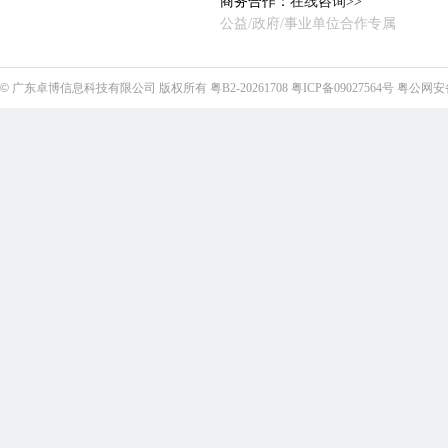
商务合作：
在线咨询>>
公益/政府/事业单位合作专属
©
广东卓博信息科技有限公司
版权所有
粤B2-20261708
粤ICP备09027564号
粤公网安备4