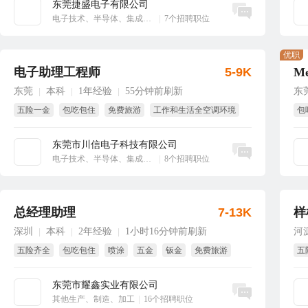
东莞捷盛电子有限公司
立即沟通
电子技术、半导体、集成电路
|
7个招聘职位
优职
电子助理工程师
5-9K
东莞
本科
1年经验
55分钟前刷新
东
|
|
|
五险一金
包吃包住
免费旅游
工作和生活全空调环境
包
免费培训
免费体检
国
东莞市川信电子科技有限公司
立即沟通
电子技术、半导体、集成电路
|
8个招聘职位
总经理助理
7-13K
样
深圳
本科
2年经验
1小时16分钟前刷新
河
|
|
|
五险齐全
包吃包住
喷涂
五金
钣金
免费旅游
五
绩
东莞市耀鑫实业有限公司
立即沟通
其他生产、制造、加工
|
16个招聘职位