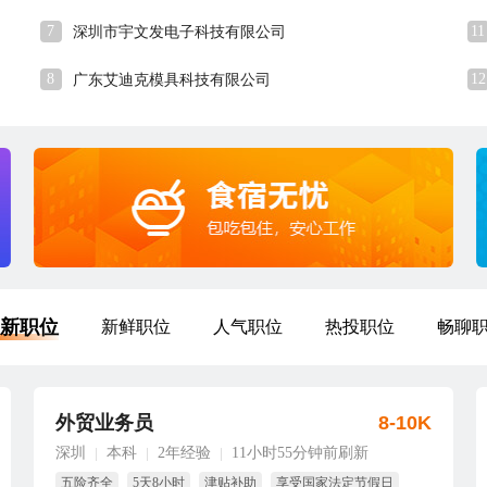
7
11
深圳市宇文发电子科技有限公司
8
12
广东艾迪克模具科技有限公司
新职位
新鲜职位
人气职位
热投职位
畅聊
外贸业务员
8-10K
深圳
本科
2年经验
11小时55分钟前刷新
|
|
|
五险齐全
5天8小时
津贴补助
享受国家法定节假日