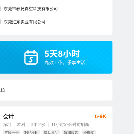
东莞市春扬真空科技有限公司
东莞汇东实业有限公司
职位
会计
6-9K
深圳
本科
3年经验
11小时57分钟前刷新
|
|
|
五险一金
5天8小时
津贴补助
短期调薪
全勤奖