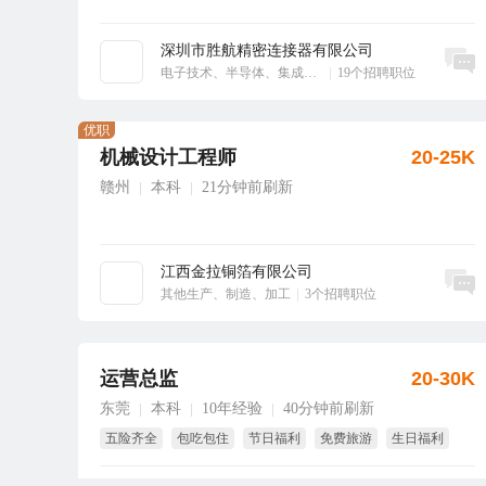
深圳市胜航精密连接器有限公司
立即沟通
电子技术、半导体、集成电路
|
19个招聘职位
优职
机械设计工程师
20-25K
赣州
本科
21分钟前刷新
|
|
江西金拉铜箔有限公司
立即沟通
其他生产、制造、加工
|
3个招聘职位
运营总监
20-30K
东莞
本科
10年经验
40分钟前刷新
|
|
|
五险齐全
包吃包住
节日福利
免费旅游
生日福利
年终奖