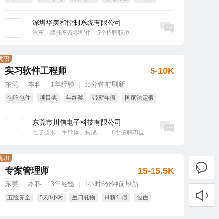
免费旅游
深圳华美和控制系统有限公司
立即沟通
汽车、摩托车及零配件
|
5个招聘职位
优职
实习软件工程师
5-10K
东莞
本科
1年经验
38分钟前刷新
|
|
|
包吃包住
项目奖
年终奖
带薪年假
国家法定假
东莞市川信电子科技有限公司
立即沟通
电子技术、半导体、集成电路
|
8个招聘职位
优职
专案管理师
15-15.5K
东莞
本科
3年经验
1小时6分钟前刷新
|
|
|
五险齐全
5天8小时
生日礼物
带薪年假
包住