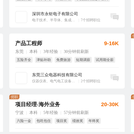
大小周
绩效奖
深圳市永钜电子有限公司
立即沟通
电子技术、半导体、集成电路
|
7个招聘职位
产品工程师
9-16K
东莞
本科
3年经验
30分钟前刷新
|
|
|
五险齐全
津贴补助
免费旅游
短期调薪
试用期全薪
免费培训
东莞三众电器科技有限公司
立即沟通
仪器仪表、电气电工设备、工业自动化
|
2个招聘职位
优职
项目经理-海外业务
20-30K
宁波
本科
5年经验
57分钟前刷新
|
|
|
六险一金
包吃包住
项目奖
绩效奖
年终奖
节日福利