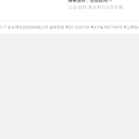
商务合作：
在线咨询>>
公益/政府/事业单位合作专属
©
广东卓博信息科技有限公司
版权所有
粤B2-20261708
粤ICP备09027564号
粤公网安备4