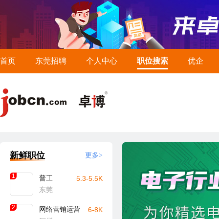
首页
东莞招聘
个人中心
职位搜索
优企
新鲜职位
更多>
1
普工
5.3-5.5K
东莞
2
网络营销运营
6-8K