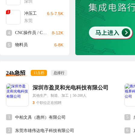
深圳
3
冲压工
6.5-7.5K
东莞
4
CNC操作员 / CNC师傅
8-12K
5
物料员
6-8K
24h急招
11点档
总排行
深圳市盈灵和光电科技有限公司
其他生产、制造、加工
|
50-200人
3
个职位正在招聘
1
5
中柏文具（惠州）有限公司
2
6
东莞市雄伟达电子科技有限公司