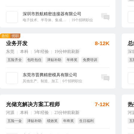
享
深圳市胜航精密连接器有限公司
立即沟通
电子技术、半导体、集成电路
|
19个招聘职位
急招
优职
业务开发
8-12K
总
东莞
本科
5年经验
19分钟前刷新
深
|
|
|
五险齐全
包吃包住
津贴补助
年终奖
免费培训
五
全勤奖
东莞市晋腾精密模具有限公司
立即沟通
其他生产、制造、加工
|
6个招聘职位
光储充解决方案工程师
7-12K
热
河源
本科
3年经验
23分钟前刷新
河
|
|
|
五险一金
津贴补助
绩效奖
年终奖
生日福利
五
节日福利
绩