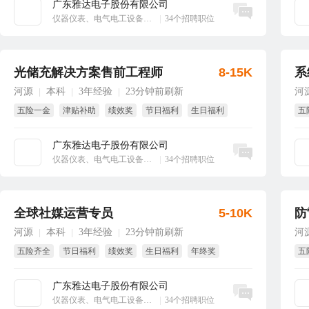
广东雅达电子股份有限公司
立即沟通
仪器仪表、电气电工设备、工业自动化
|
34个招聘职位
光储充解决方案售前工程师
8-15K
系
河源
本科
3年经验
23分钟前刷新
河
|
|
|
五险一金
津贴补助
绩效奖
节日福利
生日福利
五
班车接送
年
广东雅达电子股份有限公司
立即沟通
仪器仪表、电气电工设备、工业自动化
|
34个招聘职位
全球社媒运营专员
5-10K
防
河源
本科
3年经验
23分钟前刷新
河
|
|
|
五险齐全
节日福利
绩效奖
生日福利
年终奖
五
国家法定假
年
广东雅达电子股份有限公司
立即沟通
仪器仪表、电气电工设备、工业自动化
|
34个招聘职位