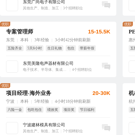
东莞广尚电子有限公司
立即沟通
其他生产、制造、加工
|
3个招聘职位
优职
优职
专案管理师
15-15.5K
P
东莞
本科
3年经验
3小时42分钟前刷新
惠
|
|
|
五险齐全
5天8小时
生日礼物
包住
带薪年假
五
免
东莞美隆电声器材有限公司
立即沟通
电子技术、半导体、集成电路
|
4个招聘职位
优职
项目经理-海外业务
20-30K
机
宁波
本科
5年经验
4小时18分钟前刷新
杭
|
|
|
六险一金
包吃包住
绩效奖
项目奖
节日福利
五
年终奖
节
宁波建林模具有限公司
立即沟通
其他生产、制造、加工
|
7个招聘职位