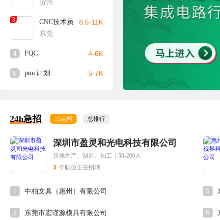
贺州
3
CNC技术员
8.5-11K
东莞
4
FQC
4-6K
5
pmc计划
5-7K
24h急招
11点档
总排行
深圳市盈灵和光电科技有限公司
其他生产、制造、加工
|
50-200人
3
个职位正在招聘
1
5
中柏文具（惠州）有限公司
2
6
东莞市宏谨源模具有限公司