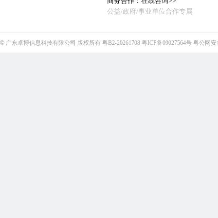
商务合作：
在线咨询>>
公益/政府/事业单位合作专属
©
广东卓博信息科技有限公司
版权所有
粤B2-20261708
粤ICP备09027564号
粤公网安备4