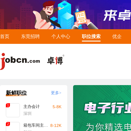
首页
东莞招聘
个人中心
职位搜索
优企
新鲜职位
更多>
1
主办会计
5-8K
深圳
2
箱包车间主任/主管（贺州）
8-12K