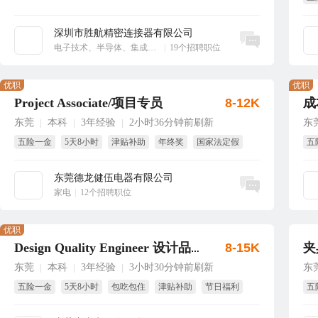
享
深圳市胜航精密连接器有限公司
立即沟通
电子技术、半导体、集成电路
|
19个招聘职位
优职
优职
Project Associate/项目专员
8-12K
成
东莞
本科
3年经验
2小时36分钟前刷新
东
|
|
|
五险一金
5天8小时
津贴补助
年终奖
国家法定假
五
带薪年假
试
东莞德龙健伍电器有限公司
立即沟通
家电
|
12个招聘职位
优职
8-15K
夹
Design Quality Engineer 设计品质工程师
东莞
本科
3年经验
3小时30分钟前刷新
东
|
|
|
五险一金
5天8小时
包吃包住
津贴补助
节日福利
五
年终奖
试