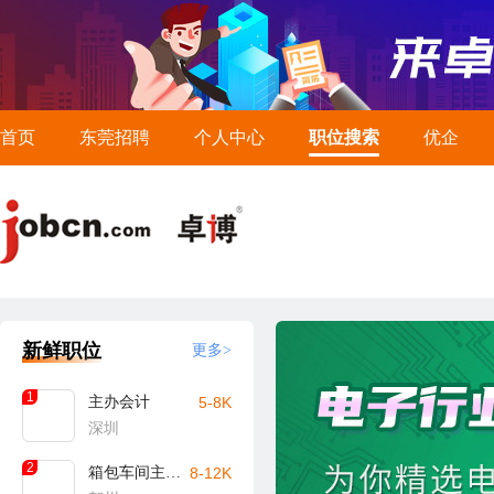
首页
东莞招聘
个人中心
职位搜索
优企
新鲜职位
更多>
1
主办会计
5-8K
深圳
2
箱包车间主任/主管（贺州）
8-12K