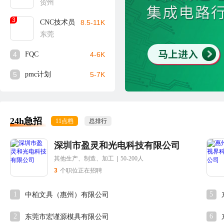
贺州
3
CNC技术员
8.5-11K
东莞
4
FQC
4-6K
5
pmc计划
5-7K
24h急招
11点档
总排行
深圳市盈灵和光电科技有限公司
其他生产、制造、加工
|
50-200人
3
个职位正在招聘
1
5
中柏文具（惠州）有限公司
2
6
东莞市宏谨源模具有限公司