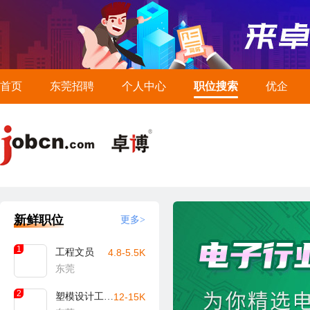
首页
东莞招聘
个人中心
职位搜索
优企
新鲜职位
更多>
1
工程文员
4.8-5.5K
东莞
2
塑模设计工程师
12-15K