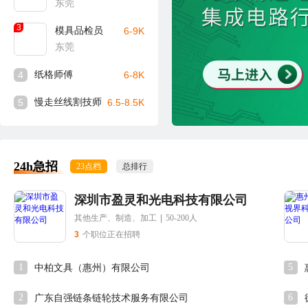
东莞
3
模具品检员
6-9K
东莞
4
纸格师傅
6-8K
5
慢走丝线割技师
6.5-8.5K
24h急招
23点档
总排行
深圳市盈灵和光电科技有限公司
其他生产、制造、加工
|
50-200人
3
个职位正在招聘
1
5
中柏文具（惠州）有限公司
2
6
广东自强链条链轮技术服务有限公司