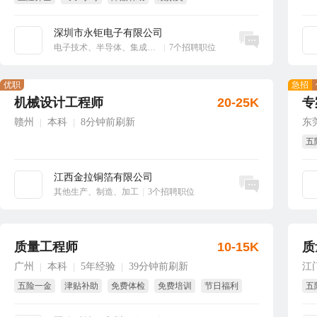
享受国家法定节假日
大小周
深圳市永钜电子有限公司
立即沟通
电子技术、半导体、集成电路
|
7个招聘职位
优职
急招
机械设计工程师
20-25K
专
赣州
本科
8分钟前刷新
东
|
|
五
江西金拉铜箔有限公司
立即沟通
其他生产、制造、加工
|
3个招聘职位
质量工程师
10-15K
质
广州
本科
5年经验
39分钟前刷新
江
|
|
|
五险一金
津贴补助
免费体检
免费培训
节日福利
五
试用期全薪
短