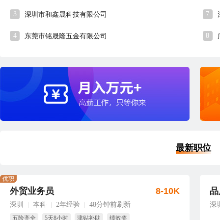
3
7
深圳市和鑫晟科技有限公司
4
8
东莞市铭晟隆五金有限公司
最新职位
优职
外贸业务员
8-10K
品
深圳
本科
2年经验
48分钟前刷新
深
|
|
|
五险齐全
5天8小时
津贴补助
绩效奖