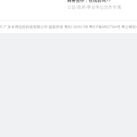
商务合作：
在线咨询>>
公益/政府/事业单位合作专属
©
广东卓博信息科技有限公司
版权所有
粤B2-20261708
粤ICP备09027564号
粤公网安备4