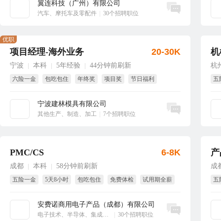
翼连科技（广州）有限公司
立即沟通
汽车、摩托车及零配件
|
30个招聘职位
优职
项目经理-海外业务
20-30K
机
宁波
本科
5年经验
44分钟前刷新
杭
|
|
|
六险一金
包吃包住
年终奖
项目奖
节日福利
五
绩效奖
年
宁波建林模具有限公司
立即沟通
其他生产、制造、加工
|
7个招聘职位
PMC/CS
6-8K
产
成都
本科
58分钟前刷新
成
|
|
五险一金
5天8小时
包吃包住
免费体检
试用期全薪
五
季度奖
试
安费诺商用电子产品（成都）有限公司
立即沟通
电子技术、半导体、集成电路
|
30个招聘职位