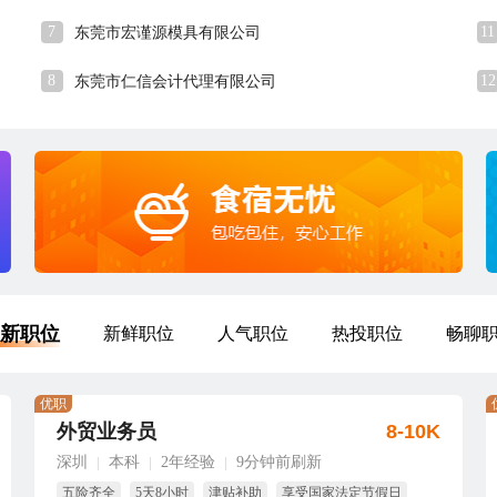
7
11
东莞市宏谨源模具有限公司
8
12
东莞市仁信会计代理有限公司
新职位
新鲜职位
人气职位
热投职位
畅聊
优职
外贸业务员
8-10K
深圳
本科
2年经验
9分钟前刷新
|
|
|
五险齐全
5天8小时
津贴补助
享受国家法定节假日