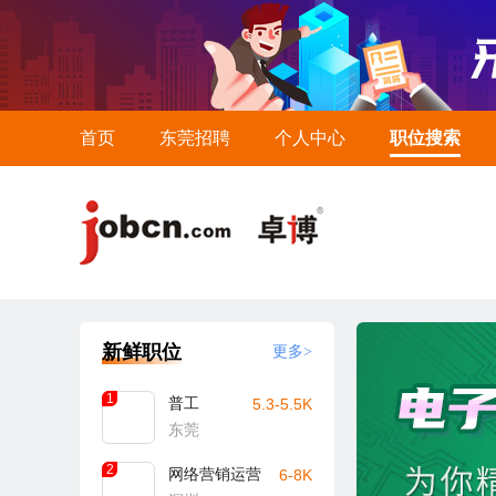
首页
东莞招聘
个人中心
职位搜索
新鲜职位
更多>
1
普工
5.3-5.5K
东莞
2
网络营销运营
6-8K