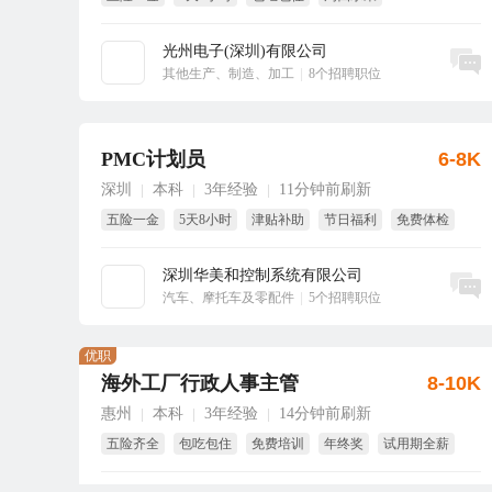
业务可能国内外参展
免费旅游
光州电子(深圳)有限公司
立即沟通
其他生产、制造、加工
|
8个招聘职位
PMC计划员
6-8K
深圳
本科
3年经验
11分钟前刷新
|
|
|
五险一金
5天8小时
津贴补助
节日福利
免费体检
免费培训
深圳华美和控制系统有限公司
立即沟通
汽车、摩托车及零配件
|
5个招聘职位
优职
海外工厂行政人事主管
8-10K
惠州
本科
3年经验
14分钟前刷新
|
|
|
五险齐全
包吃包住
免费培训
年终奖
试用期全薪
免费旅游