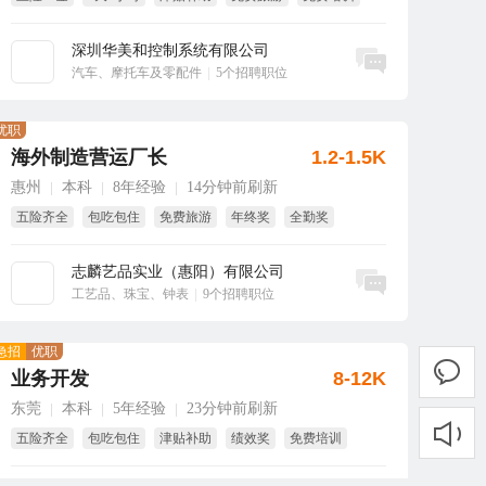
年终奖
深圳华美和控制系统有限公司
立即沟通
汽车、摩托车及零配件
|
5个招聘职位
优职
海外制造营运厂长
1.2-1.5K
惠州
本科
8年经验
14分钟前刷新
|
|
|
五险齐全
包吃包住
免费旅游
年终奖
全勤奖
免费培训
志麟艺品实业（惠阳）有限公司
立即沟通
工艺品、珠宝、钟表
|
9个招聘职位
急招
优职
业务开发
8-12K
东莞
本科
5年经验
23分钟前刷新
|
|
|
五险齐全
包吃包住
津贴补助
绩效奖
免费培训
全勤奖