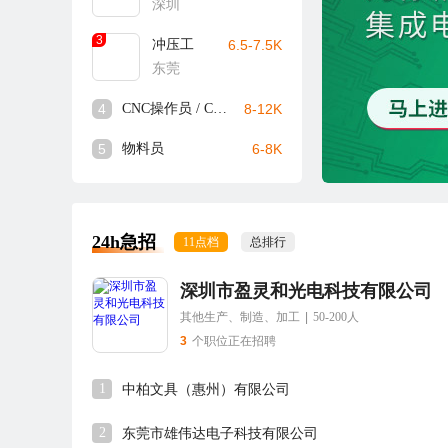
深圳
3
冲压工
6.5-7.5K
东莞
4
CNC操作员 / CNC师傅
8-12K
5
物料员
6-8K
24h急招
11点档
总排行
深圳市盈灵和光电科技有限公司
其他生产、制造、加工
|
50-200人
3
个职位正在招聘
1
中柏文具（惠州）有限公司
2
东莞市雄伟达电子科技有限公司