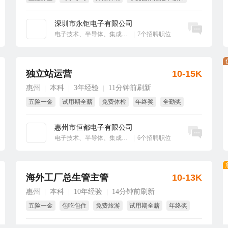
绩效奖
大小周
深圳市永钜电子有限公司
立即沟通
电子技术、半导体、集成电路
|
7个招聘职位
独立站运营
10-15K
惠州
本科
3年经验
11分钟前刷新
|
|
|
五险一金
试用期全薪
免费体检
年终奖
全勤奖
带薪年假
惠州市恒都电子有限公司
立即沟通
电子技术、半导体、集成电路
|
6个招聘职位
海外工厂总生管主管
10-13K
惠州
本科
10年经验
14分钟前刷新
|
|
|
五险一金
包吃包住
免费旅游
试用期全薪
年终奖
全勤奖