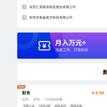
3
东莞汇美模具制造股份有限公司
4
东莞市春扬真空科技有限公司
最
优职
财务
5-5.5K
深圳
本科
7分钟前刷新
|
|
五险一金
5天8小时
包吃包住
周四水果