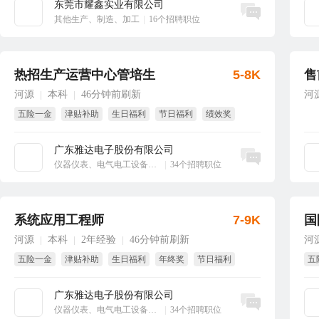
东莞市耀鑫实业有限公司
立即沟通
其他生产、制造、加工
|
16个招聘职位
热招生产运营中心管培生
5-8K
售
河源
本科
46分钟前刷新
河
|
|
五险一金
津贴补助
生日福利
节日福利
绩效奖
年终奖
广东雅达电子股份有限公司
立即沟通
仪器仪表、电气电工设备、工业自动化
|
34个招聘职位
系统应用工程师
7-9K
国
河源
本科
2年经验
46分钟前刷新
河
|
|
|
五险一金
津贴补助
生日福利
年终奖
节日福利
五
绩效奖
国
广东雅达电子股份有限公司
立即沟通
仪器仪表、电气电工设备、工业自动化
|
34个招聘职位