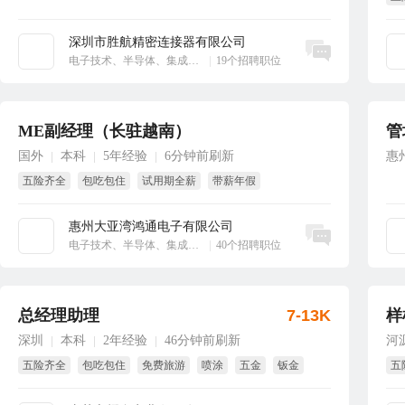
享
深圳市胜航精密连接器有限公司
立即沟通
电子技术、半导体、集成电路
|
19个招聘职位
ME副经理（长驻越南）
管
国外
本科
5年经验
6分钟前刷新
惠
|
|
|
五险齐全
包吃包住
试用期全薪
带薪年假
8小时工作制
国家法定假
惠州大亚湾鸿通电子有限公司
立即沟通
电子技术、半导体、集成电路
|
40个招聘职位
总经理助理
7-13K
样
深圳
本科
2年经验
46分钟前刷新
河
|
|
|
五险齐全
包吃包住
免费旅游
喷涂
五金
钣金
五
绩