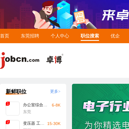
首页
东莞招聘
个人中心
职位搜索
优企
新鲜职位
更多>
1
办公室综合文员
6-8K
东莞
2
变压器 工艺工程师
15-30K