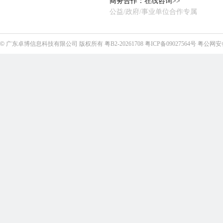
商务合作：
在线咨询>>
公益/政府/事业单位合作专属
©
广东卓博信息科技有限公司
版权所有
粤B2-20261708
粤ICP备09027564号
粤公网安备4