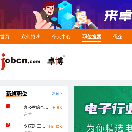
首页
东莞招聘
个人中心
职位搜索
优企
新鲜职位
更多>
1
办公室综合文员
6-8K
东莞
2
变压器 工艺工程师
15-30K