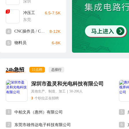
深圳
3
冲压工
6.5-7.5K
东莞
4
CNC操作员 / CNC师傅
8-12K
5
物料员
6-8K
24h急招
11点档
总排行
深圳市盈灵和光电科技有限公司
其他生产、制造、加工
|
50-200人
3
个职位正在招聘
1
5
中柏文具（惠州）有限公司
2
6
东莞市雄伟达电子科技有限公司