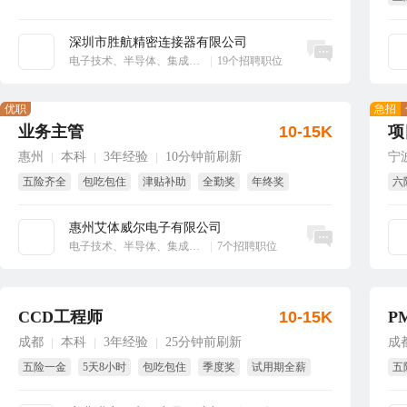
绩
深圳市胜航精密连接器有限公司
立即沟通
电子技术、半导体、集成电路
|
19个招聘职位
优职
急招
业务主管
10-15K
项
惠州
本科
3年经验
10分钟前刷新
宁
|
|
|
五险齐全
包吃包住
津贴补助
全勤奖
年终奖
六
绩效奖
年
惠州艾体威尔电子有限公司
立即沟通
电子技术、半导体、集成电路
|
7个招聘职位
CCD工程师
10-15K
P
成都
本科
3年经验
25分钟前刷新
成
|
|
|
五险一金
5天8小时
包吃包住
季度奖
试用期全薪
五
全勤奖
全