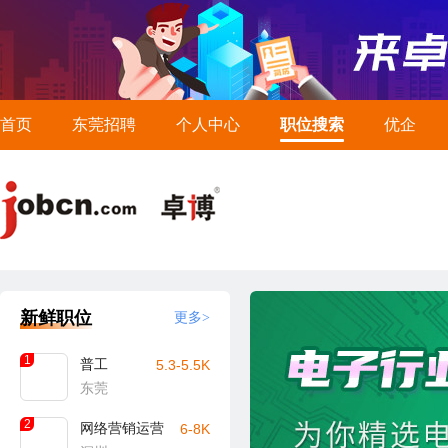
首页
东莞招聘
个人中心
职位搜索
优企
新鲜职位
更多>
1
普工
5.3-5.5K
东莞
2
网络营销运营
6-8K