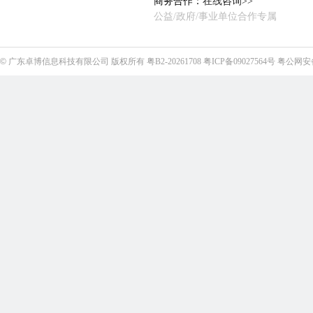
商务合作：
在线咨询>>
公益/政府/事业单位合作专属
©
广东卓博信息科技有限公司
版权所有
粤B2-20261708
粤ICP备09027564号
粤公网安备4