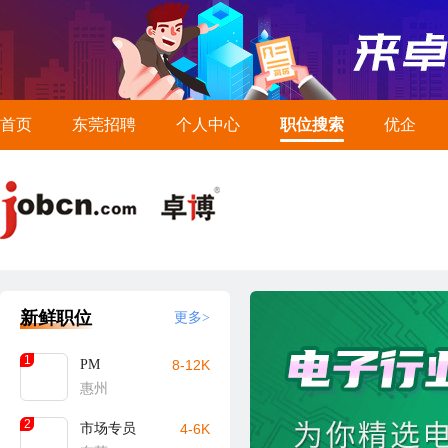
首页
东莞招聘
个人中心
职位搜索
优企
新鲜职位
更多>
1
PM
8-12K
惠州
2
市场专员
4-6K