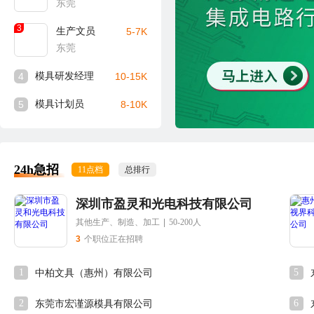
东莞
3
生产文员
5-7K
东莞
4
模具研发经理
10-15K
5
模具计划员
8-10K
24h急招
11点档
总排行
深圳市盈灵和光电科技有限公司
其他生产、制造、加工
|
50-200人
3
个职位正在招聘
1
5
中柏文具（惠州）有限公司
2
6
东莞市宏谨源模具有限公司