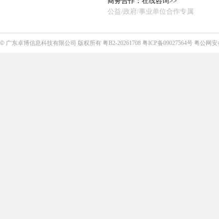
商务合作：
在线咨询>>
公益/政府/事业单位合作专属
©
广东卓博信息科技有限公司
版权所有
粤B2-20261708
粤ICP备09027564号
粤公网安备4