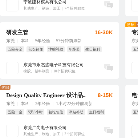
宁波建林模具有限公司
立即沟通
其他生产、制造、加工
|
7个招聘职位
急招
研发主管
16-30K
专
东莞
本科
5年经验
57分钟前刷新
东
|
|
|
五险齐全
包吃包住
津贴补助
年终奖
生日福利
五
免费旅游
东莞市永杰盛电子科技有限公司
立即沟通
橡胶、塑料制品
|
10个招聘职位
优职
8-15K
电
Design Quality Engineer 设计品质工程师
东莞
本科
3年经验
1小时22分钟前刷新
东
|
|
|
五险一金
5天8小时
包吃包住
津贴补助
生日福利
五
节日福利
每
东莞广尚电子有限公司
立即沟通
其他生产、制造、加工
|
3个招聘职位