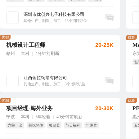
带薪年假
深圳市优创兴电子科技有限公司
立即沟通
其他生产、制造、加工
|
13个招聘职位
优职
优职
机械设计工程师
20-25K
赣州
本科
4分钟前刷新
东
|
|
包
国
江西金拉铜箔有限公司
立即沟通
其他生产、制造、加工
|
3个招聘职位
优职
优职
项目经理-海外业务
20-30K
P
宁波
本科
5年经验
40分钟前刷新
惠
|
|
|
六险一金
包吃包住
项目奖
节日福利
年终奖
五
绩效奖
免