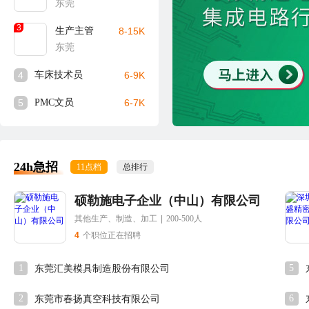
东莞
3
生产主管
8-15K
东莞
4
车床技术员
6-9K
5
PMC文员
6-7K
24h急招
11点档
总排行
硕勒施电子企业（中山）有限公司
其他生产、制造、加工
|
200-500人
4
个职位正在招聘
1
5
东莞汇美模具制造股份有限公司
2
6
东莞市春扬真空科技有限公司