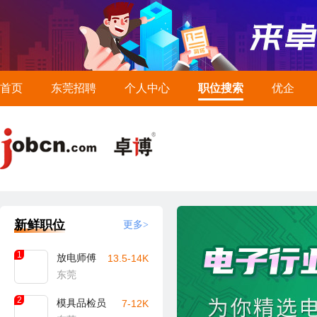
首页
东莞招聘
个人中心
职位搜索
优企
新鲜职位
更多>
1
放电师傅
13.5-14K
东莞
2
模具品检员
7-12K