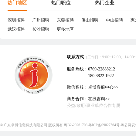
业
深圳市胜航精密连接器有限公司
立即沟通
电子技术、半导体、集成电路
|
19个招聘职位
CCD工程师
10-15K
P
成都
本科
3年经验
3分钟前刷新
成
|
|
|
五险一金
5天8小时
包吃包住
季度奖
全勤奖
五
免费体检
季
安费诺商用电子产品（成都）有限公司
立即沟通
电子技术、半导体、集成电路
|
30个招聘职位
QE工程师
3-5K
品
成都
本科
3分钟前刷新
成
|
|
五险一金
5天8小时
包吃包住
年终奖
免费体检
五
试用期全薪
免