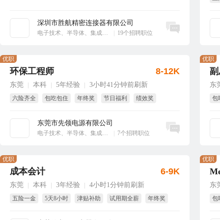
享
深圳市胜航精密连接器有限公司
立即沟通
电子技术、半导体、集成电路
|
19个招聘职位
优职
优职
环保工程师
8-12K
副
东莞
本科
5年经验
3小时41分钟前刷新
东
|
|
|
六险齐全
包吃包住
年终奖
节日福利
绩效奖
包
免费培训
免
东莞市先领电源有限公司
立即沟通
电子技术、半导体、集成电路
|
7个招聘职位
优职
优职
成本会计
6-9K
东莞
本科
3年经验
4小时1分钟前刷新
东
|
|
|
五险一金
5天8小时
津贴补助
试用期全薪
年终奖
包
免费培训
双