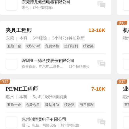
东莞德龙健伍电器有限公司
立即沟通
家电
|
12个招聘职位
优职
夹具工程师
13-16K
机
东莞
本科
5年经验
5小时7分钟前刷新
赣
|
|
|
五险一金
5天8小时
免费体检
生日福利
绩效奖
节日福利
深圳亚士德科技股份有限公司
立即沟通
仪器仪表、电气电工设备、工业自动化
|
11个招聘职位
优职
优职
PE/ME工程师
7-10K
业
惠州
本科
5小时16分钟前刷新
惠
|
|
五险一金
包吃包住
津贴补助
绩效奖
节日福利
五
免费培训
绩
惠州创恒昊电子有限公司
立即沟通
通讯、电信、网络设备
|
3个招聘职位