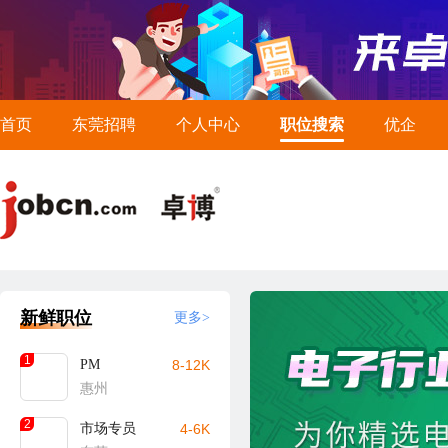
首页
东莞招聘
个人中心
职位搜索
优企
新鲜职位
更多>
1
PM
8-12K
惠州
2
市场专员
4-6K