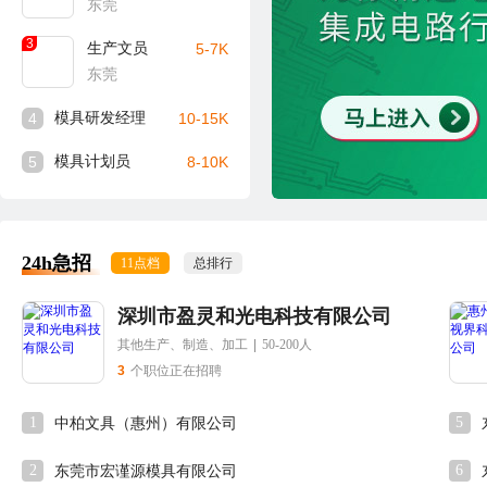
东莞
3
生产文员
5-7K
东莞
4
模具研发经理
10-15K
5
模具计划员
8-10K
24h急招
11点档
总排行
深圳市盈灵和光电科技有限公司
其他生产、制造、加工
|
50-200人
3
个职位正在招聘
1
5
中柏文具（惠州）有限公司
2
6
东莞市宏谨源模具有限公司