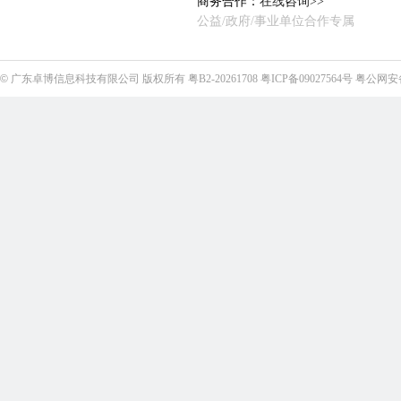
商务合作：
在线咨询>>
公益/政府/事业单位合作专属
©
广东卓博信息科技有限公司
版权所有
粤B2-20261708
粤ICP备09027564号
粤公网安备4