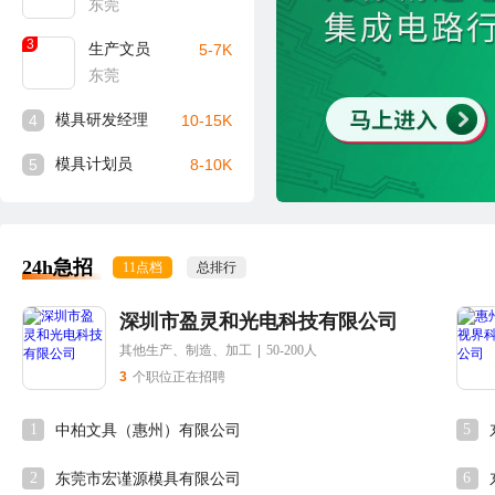
东莞
3
生产文员
5-7K
东莞
4
模具研发经理
10-15K
5
模具计划员
8-10K
24h急招
11点档
总排行
深圳市盈灵和光电科技有限公司
其他生产、制造、加工
|
50-200人
3
个职位正在招聘
1
5
中柏文具（惠州）有限公司
2
6
东莞市宏谨源模具有限公司