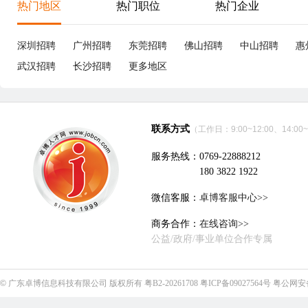
享
深圳市胜航精密连接器有限公司
立即沟通
电子技术、半导体、集成电路
|
19个招聘职位
优职
优职
环保工程师
8-12K
副
东莞
本科
5年经验
3小时30分钟前刷新
东
|
|
|
六险齐全
包吃包住
年终奖
免费培训
节日福利
包
绩效奖
生
东莞市先领电源有限公司
立即沟通
电子技术、半导体、集成电路
|
7个招聘职位
优职
优职
成本会计
6-9K
东莞
本科
3年经验
3小时50分钟前刷新
东
|
|
|
五险一金
5天8小时
津贴补助
试用期全薪
年终奖
包
免费培训
带