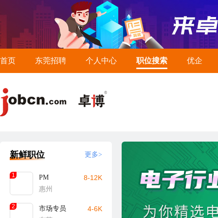
首页
东莞招聘
个人中心
职位搜索
优企
新鲜职位
更多>
1
PM
8-12K
惠州
2
市场专员
4-6K