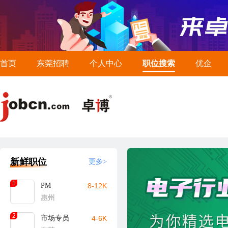
首页
东莞招聘
个人中心
职位搜索
优企
新鲜职位
更多>
1
PM
8-12K
惠州
2
市场专员
4-6K