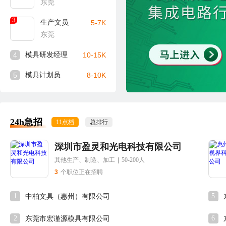
东莞
3
生产文员
5-7K
东莞
4
模具研发经理
10-15K
5
模具计划员
8-10K
24h急招
11点档
总排行
深圳市盈灵和光电科技有限公司
其他生产、制造、加工
|
50-200人
3
个职位正在招聘
1
5
中柏文具（惠州）有限公司
2
6
东莞市宏谨源模具有限公司