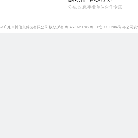
商务合作：
在线咨询>>
公益/政府/事业单位合作专属
©
广东卓博信息科技有限公司
版权所有
粤B2-20261708
粤ICP备09027564号
粤公网安备4