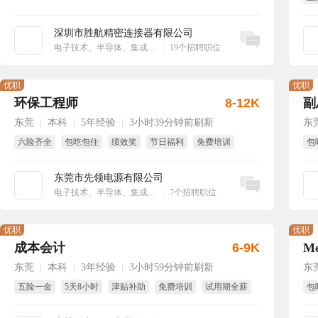
享
深圳市胜航精密连接器有限公司
立即沟通
电子技术、半导体、集成电路
|
19个招聘职位
优职
优职
环保工程师
8-12K
副
东莞
本科
5年经验
3小时39分钟前刷新
东
|
|
|
六险齐全
包吃包住
绩效奖
节日福利
免费培训
包
年终奖
节
东莞市先领电源有限公司
立即沟通
电子技术、半导体、集成电路
|
7个招聘职位
优职
优职
成本会计
6-9K
东莞
本科
3年经验
3小时59分钟前刷新
东
|
|
|
五险一金
5天8小时
津贴补助
免费培训
试用期全薪
包
年终奖
带