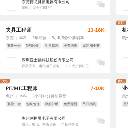
东莞德龙健伍电器有限公司
立即沟通
家电
|
12个招聘职位
优职
夹具工程师
13-16K
机
东莞
本科
5年经验
5小时5分钟前刷新
赣
|
|
|
五险一金
5天8小时
生日福利
免费培训
试用期全薪
免费体检
深圳亚士德科技股份有限公司
立即沟通
仪器仪表、电气电工设备、工业自动化
|
11个招聘职位
优职
优职
PE/ME工程师
7-10K
业
惠州
本科
5小时14分钟前刷新
惠
|
|
五险一金
包吃包住
津贴补助
免费旅游
节日福利
五
免费培训
全
惠州创恒昊电子有限公司
立即沟通
通讯、电信、网络设备
|
3个招聘职位