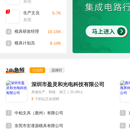
东莞
3
生产文员
5-7K
东莞
4
模具研发经理
10-15K
5
模具计划员
8-10K
24h急招
11点档
总排行
深圳市盈灵和光电科技有限公司
其他生产、制造、加工
|
50-200人
3
个职位正在招聘
1
5
中柏文具（惠州）有限公司
2
6
东莞市宏谨源模具有限公司