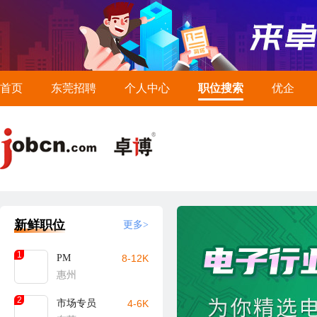
首页
东莞招聘
个人中心
职位搜索
优企
新鲜职位
更多>
1
PM
8-12K
惠州
2
市场专员
4-6K