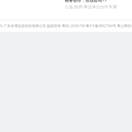
商务合作：
在线咨询>>
公益/政府/事业单位合作专属
©
广东卓博信息科技有限公司
版权所有
粤B2-20261708
粤ICP备09027564号
粤公网安备4