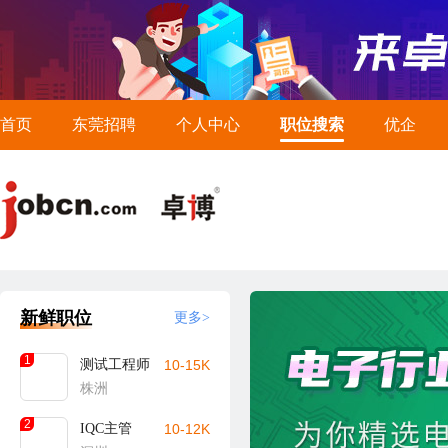
首页
东莞招聘
个人中心
职位搜索
优企
新鲜职位
更多>
1
测试工程师
10-15K
株洲
2
IQC主管
10-12K