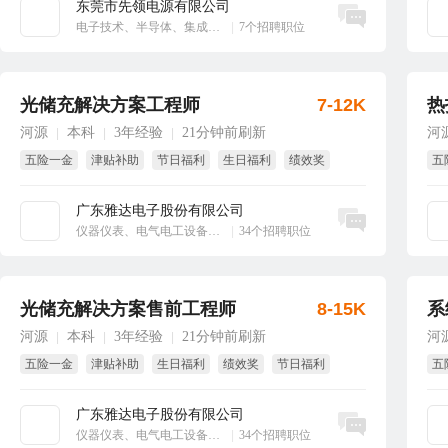
东莞市先领电源有限公司
立即沟通
电子技术、半导体、集成电路
|
7个招聘职位
光储充解决方案工程师
7-12K
热
河源
本科
3年经验
21分钟前刷新
河
|
|
|
五险一金
津贴补助
节日福利
生日福利
绩效奖
五
年终奖
生
广东雅达电子股份有限公司
立即沟通
仪器仪表、电气电工设备、工业自动化
|
34个招聘职位
光储充解决方案售前工程师
8-15K
系
河源
本科
3年经验
21分钟前刷新
河
|
|
|
五险一金
津贴补助
生日福利
绩效奖
节日福利
五
班车接送
生
广东雅达电子股份有限公司
立即沟通
仪器仪表、电气电工设备、工业自动化
|
34个招聘职位