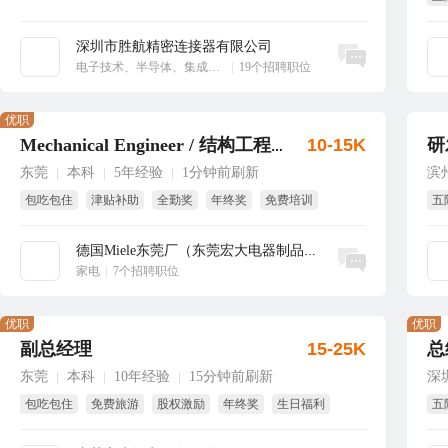
大
深圳市胜航精密连接器有限公司
立即沟通
电子技术、半导体、集成电路
|
19个招聘职位
优职
10-15K
研
Mechanical Engineer / 结构工程师
东莞
本科
5年经验
1分钟前刷新
滨
|
|
|
包吃包住
津贴补助
全勤奖
年终奖
免费培训
五
国家法定假
效
德国Miele东莞厂（东莞宏大电器制品有...
立即沟通
家电
|
7个招聘职位
优职
优职
副总经理
15-25K
总
东莞
本科
10年经验
15分钟前刷新
深
|
|
|
包吃包住
免费旅游
股权激励
年终奖
生日福利
五
节日福利