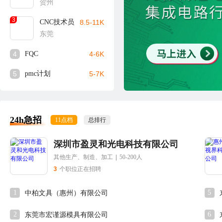
贺州
3
CNC技术员
8.5-11K
东莞
4
FQC
4-6K
5
pmc计划
5-7K
24h急招
11点档
总排行
深圳市盈灵和光电科技有限公司
其他生产、制造、加工
|
50-200人
3
个职位正在招聘
1
5
中柏文具（惠州）有限公司
2
6
东莞市宏谨源模具有限公司