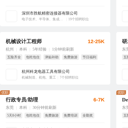
深圳市胜航精密连接器有限公司
立即沟通
电子技术、半导体、集成电路
|
19个招聘职位
机械设计工程师
12-25K
研
杭州
本科
5年经验
1分钟前刷新
东
|
|
|
五险齐全
包吃包住
津贴补助
免费旅游
节日福利
五
年终奖
免
杭州科龙电器工具有限公司
立即沟通
机械制造、机电、重工
|
7个招聘职位
优职
优职
行政专员/助理
6-7K
东莞
本科
30分钟前刷新
东
|
|
5天8小时
包吃包住
免费旅游
免费培训
全勤奖
五
带薪年假
年