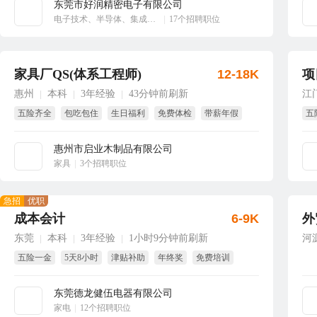
东莞市好润精密电子有限公司
立即沟通
电子技术、半导体、集成电路
|
17个招聘职位
家具厂QS(体系工程师)
12-18K
项
惠州
本科
3年经验
43分钟前刷新
江
|
|
|
五险齐全
包吃包住
生日福利
免费体检
带薪年假
五
年
惠州市启业木制品有限公司
立即沟通
家具
|
3个招聘职位
急招
优职
成本会计
6-9K
外
东莞
本科
3年经验
1小时9分钟前刷新
河
|
|
|
五险一金
5天8小时
津贴补助
年终奖
免费培训
试用期全薪
东莞德龙健伍电器有限公司
立即沟通
家电
|
12个招聘职位