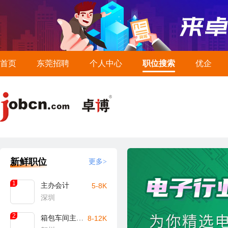
首页
东莞招聘
个人中心
职位搜索
优企
新鲜职位
更多>
1
主办会计
5-8K
深圳
2
箱包车间主任/主管（贺州）
8-12K