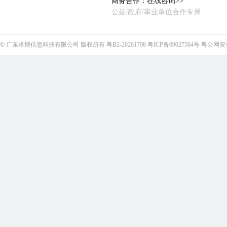
商务合作：
在线咨询>>
公益/政府/事业单位合作专属
©
广东卓博信息科技有限公司
版权所有
粤B2-20261708
粤ICP备09027564号
粤公网安备4