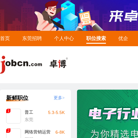
首页
东莞招聘
个人中心
职位搜索
优企
新鲜职位
更多>
1
普工
5.3-5.5K
东莞
2
网络营销运营
6-8K