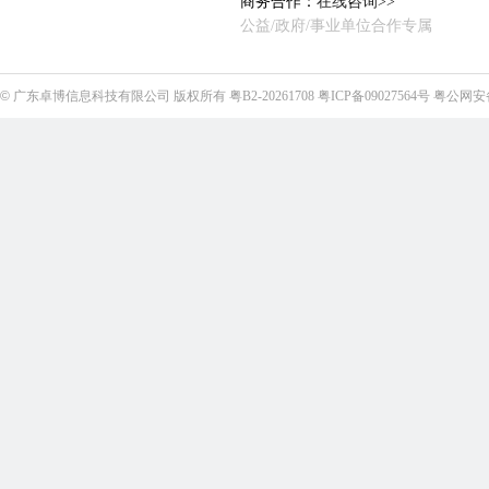
商务合作：
在线咨询>>
公益/政府/事业单位合作专属
©
广东卓博信息科技有限公司
版权所有
粤B2-20261708
粤ICP备09027564号
粤公网安备4