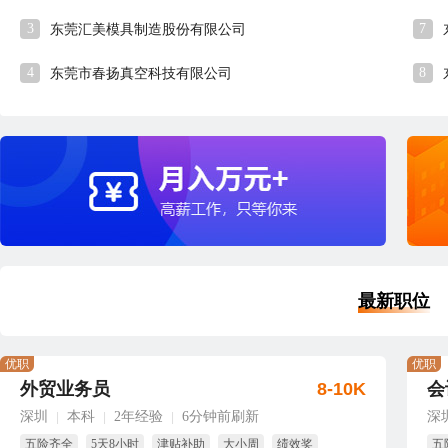
3
7
东莞汇美模具制造股份有限公司
4
8
东莞市春扬真空科技有限公司
最新职位
优职
优职
外贸业务员
8-10K
会
深圳
本科
2年经验
6分钟前刷新
深
|
|
|
五险齐全
5天8小时
津贴补助
大小周
绩效奖
五