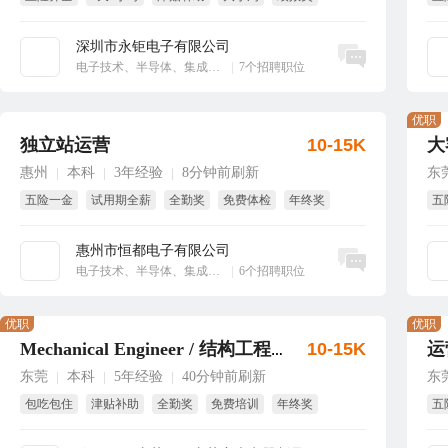
享受国家法定节假日
短
深圳市永钜电子有限公司
立即沟通
电子技术、半导体、集成电路
|
7个招聘职位
优职
独立站运营
10-15K
大
惠州
本科
3年经验
8分钟前刷新
东
|
|
|
五险一金
试用期全薪
全勤奖
免费体检
年终奖
五
带薪年假
惠州市恒都电子有限公司
立即沟通
电子技术、半导体、集成电路
|
6个招聘职位
优职
优职
10-15K
运
Mechanical Engineer / 结构工程师
东莞
本科
5年经验
40分钟前刷新
东
|
|
|
包吃包住
津贴补助
全勤奖
免费培训
年终奖
五
带薪年假
免