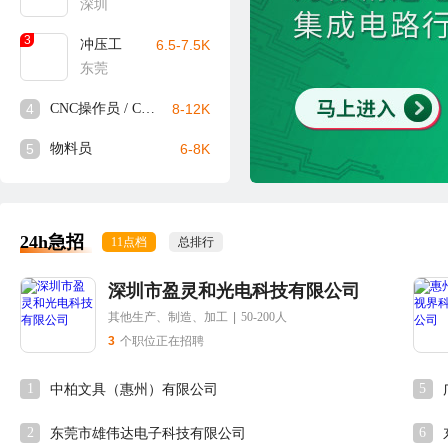
深圳
3
冲压工
6.5-7.5K
东莞
4
CNC操作员 / CNC师傅
8-12K
5
物料员
6-8K
24h急招
11点档
总排行
深圳市盈灵和光电科技有限公司
其他生产、制造、加工
|
50-200人
3
个职位正在招聘
1
5
中柏文具（惠州）有限公司
2
6
东莞市雄伟达电子科技有限公司