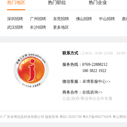
享
深圳市胜航精密连接器有限公司
立即沟通
电子技术、半导体、集成电路
|
19个招聘职位
优职
优职
Project Associate/项目专员
8-12K
成
东莞
本科
3年经验
4分钟前刷新
东
|
|
|
五险一金
5天8小时
津贴补助
年终奖
国家法定假
五
包吃
年
东莞德龙健伍电器有限公司
立即沟通
家电
|
12个招聘职位
急招
优职
优职
专案管理师
15-15.5K
销
东莞
本科
3年经验
25分钟前刷新
中
|
|
|
五险齐全
5天8小时
生日礼物
带薪年假
包住
五
试