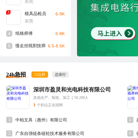
东莞
3
模具品检员
6-9K
东莞
4
纸格师傅
6-8K
5
慢走丝线割技师
6.5-8.5K
24h急招
23点档
总排行
深圳市盈灵和光电科技有限公司
其他生产、制造、加工
|
50-200人
3
个职位正在招聘
1
5
中柏文具（惠州）有限公司
2
6
广东自强链条链轮技术服务有限公司