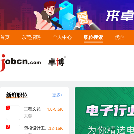
首页
东莞招聘
个人中心
职位搜索
优企
新鲜职位
更多>
1
工程文员
4.8-5.5K
东莞
2
塑模设计工程师
12-15K