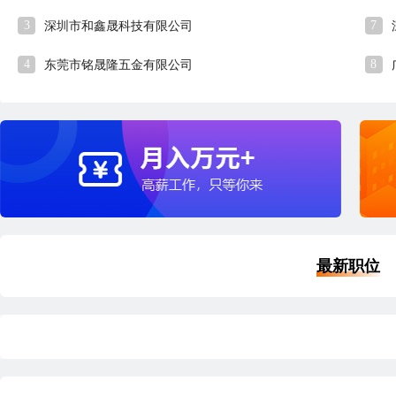
3
7
深圳市和鑫晟科技有限公司
4
8
东莞市铭晟隆五金有限公司
最新职位
优职
高级电力工程师
15-25K
外
深圳
本科
5年经验
42分钟前刷新
深
|
|
|
五