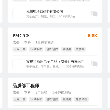
生日福利
免费培训
光州电子(深圳)有限公司
立即沟通
其他生产、制造、加工
|
8个招聘职位
PMC/CS
6-8K
成都
本科
1分钟前刷新
|
|
五险一金
5天8小时
包吃包住
全勤奖
季度奖
免费体检
安费诺商用电子产品（成都）有限公司
立即沟通
电子技术、半导体、集成电路
|
30个招聘职位
品质部工程师
成都
本科
2年经验
1分钟前刷新
|
|
|
五险一金
5天8小时
包吃包住
全勤奖
免费体检
季度奖