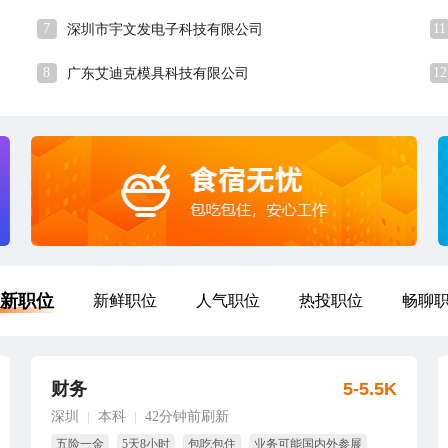
7
11
深圳市宇文发电子科技有限公司
8
12
广东艾迪克模具科技有限公司
新职位
新鲜职位
人气职位
热投职位
畅聊
财务
5-5.5K
深圳
本科
42分钟前刷新
|
|
五险一金
5天8小时
包吃包住
业务可能国内外参展